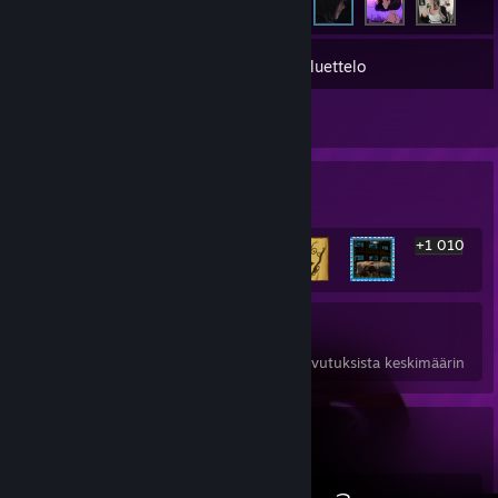
111
Pelit
Tavaraluettelo
2
Arvostelut
Harvinaisin saavutus -esittely
+1 010
1 016
26
47 %
Saavutukset
Läpipelatut
Pelien saavutuksista keskimäärin
Pelikeräilijä