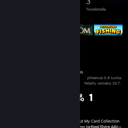
111
63
2
3
Peliä
Lisämateriaalia
Arvostelut
Toivelistalla
Valikoidut pelit
Viimeaikainen toiminta
Supermarket Chaos
yhteensä 0,8 tuntia
Pelattu viimeksi 19.7.
Saavutustilastot
4 / 12
My Wife Threw Out My Card Collection
(So I Bought a Dump to Find Them All)
yhteensä 6,1 tuntia