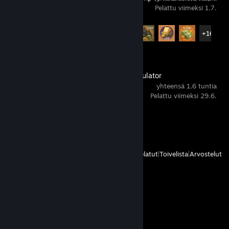
⭐
Pelattu viimeksi 1.7.
Saavutustilastot
21 / 21
+16
Cash Cleaner Simulator
yhteensä 1,6 tuntia
Pelattu viimeksi 29.6.
Saavutustilastot
1 / 26
Näytä
Kaikki viimeksi pelatut
|
Toivelista
|
Arvostelut
Kommentit