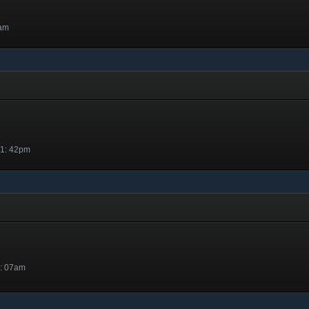
3am
 1: 42pm
3: 07am