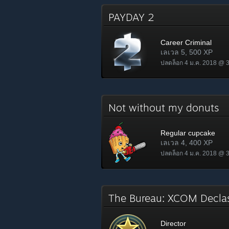
PAYDAY 2
Career Criminal
เลเวล 5, 500 XP
ปลดล็อก 4 ม.ค. 2018 @ 
Not without my donuts
Regular cupcake
เลเวล 4, 400 XP
ปลดล็อก 4 ม.ค. 2018 @ 
The Bureau: XCOM Decla
Director