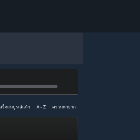
สร็จสมบูรณ์แล้ว
A - Z
ความหายาก