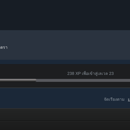
ญตรา
238 XP เพื่อเข้าสู่เลเวล 23
จัดเรียงตาม
เ