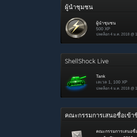
ผู้นำชุมชน
ผู้นำชุมชน
500 XP
ปลดล็อก 4 ม.ค. 2018 @ 
ShellShock Live
Tank
เลเวล 1, 100 XP
ปลดล็อก 4 ม.ค. 2018 @ 
คณะกรรมการเสนอชื่อเข้า
คณะกรรมการเสนอชื่อ