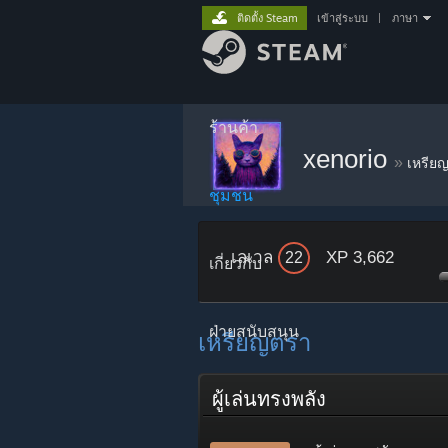
ติดตั้ง Steam
เข้าสู่ระบบ
|
ภาษา
ร้านค้า
xenorio
»
เหรีย
ชุมชน
เลเวล
XP 3,662
22
เกี่ยวกับ
ฝ่ายสนับสนุน
เหรียญตรา
ผู้เล่นทรงพลัง