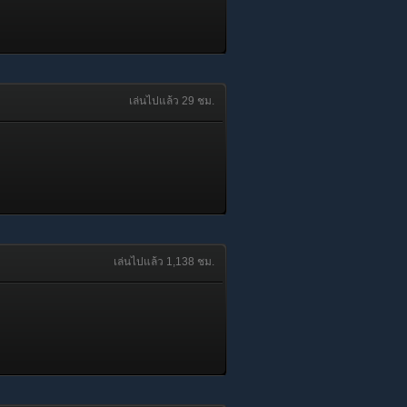
เล่นไปแล้ว 29 ชม.
เล่นไปแล้ว 1,138 ชม.