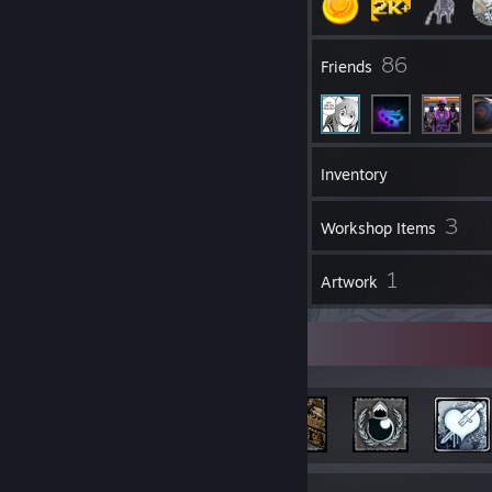
4
86
Groups
Friends
2,274
Games
Inventory
73
3
Screenshots
Workshop Items
19
1
Reviews
Artwork
Rarest Achievement Showcase