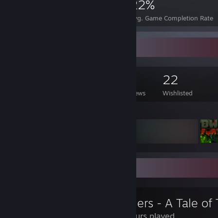
4,874
8
22%
Achievements
Perfect Games
Avg. Game Completion Rate
Game Collector
2,274
1,730
19
22
Games Owned
DLC Owned
Reviews
Wishlisted
Featured Games
Review Showcase
3.2 Hours played