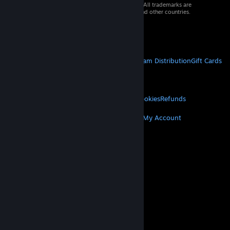
© 2026 Valve Corporation. All rights reserved. All trademarks are
property of their respective owners in the US and other countries.
VAT included in all prices where applicable.
Get Mobile Apps
STEAM
About Steam
Steam SSA
Steamworks
Steam Distribution
Gift Cards
VALVE
About Valve
Jobs
Hardware
Recycling
LEGAL
Privacy
Accessibility
Notices & Policies
Cookies
Refunds
MORE
Get Steam
Get Mobile Apps
Get Support
My Account