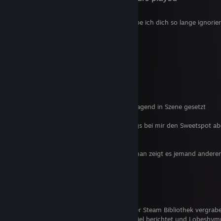
Brothers - A Tale of Two Sons, warum habe ich dich so lange ignorie
du so gut? Warum weiß das keine Sau?
Kurzversion:
+Sehr schöne Grafik
+Das Gameplay ist hervorragend
+Technisch sehr sauber
+Musik sehr stimmig und schön
+Story ist simpel, dafür allerdings hervorragend in Szene gesetzt
+/- Story war in 2 Std durch, was allerdings bei mir den Sweetspot ab
-Wenig Content wenn Story absolviert
-Eigentlich kaum Wiederspielwert außer man zeigt es jemand andere
Lange Version:
Oh boy lag dieses Spiel lange tief in meiner Steam Bibliothek vergrab
einer meiner Mitstudenten von diesem Spiel berichtet und Lobeshy