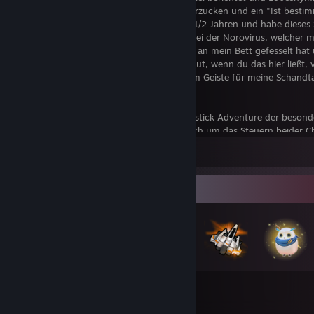
abgeleiert, nur um bei mir auf ein Schulterzucken und ein "Ist bestim
stoßen. Nun sitze ich hier, nach langen 1 1/2 Jahren und habe dieses S
Sitzung hinter mich gebracht. Gepriesen sei der Norovirus, welcher mi
Tagen mit Brechdurchfall der feinsten Art an mein Bett gefesselt hat
dazu verleitete dieses Spiel zu spielen. Aykut, wenn du das hier ließt, 
meine Sünden, denn ich verbeuge mich im Geiste für meine Schandtat
nicht früher gespielt zu haben ...
Brothers - A Tale of Two Sons ist ein Twinstick Adventure der besond
Haupt-Gamemechanik des Spiels dreht sich um das Steuern beider Ch
selben Zeit. (Großer Bruder linker Stick, kleiner Bruder rechter Stick)
Leave a comment
nicht lügen, es funktionierte besser als ich erwartet hatte und hat im 
für viele interessante Rätsel gesorgt.
Badge Collector
Storytechnisch befindet man sich bei dem Spiel auf Top Tier Niveau, 
nicht wegen den coolen Sprüchen oder bombastischen Effekten denn 
gar nicht erst. Die komplette Geschichte hat kaum geschriebene Zei
das Geblubber der Menschen dort als solches bezeichnen kann (Ich 
zwischen drinnen nordische Sprachfetzen aufgegriffen zu haben)), s
ausschließlich durch Gesten und bewegten Bildern voran getrieben.
Überraschenderweise funktionierte das bei mir ganz gut, was eine w
79
995
Abwechslung zu den "Händchenhalt" Stil neuerer Spiele bietet und d
gewissen Charme ausübt. Durchgehend ist die Story interessant, sie 
Total Badges Earned
Game Cards