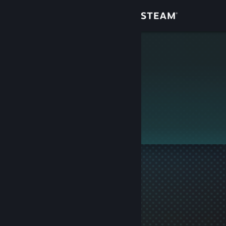
Login
Toko
weydde667
Komunitas
Tentang
Ini adalah profil privat.
Bantuan
Ubah bahasa
Dapatkan Aplikasi Seluler Steam
Lihat situs web desktop