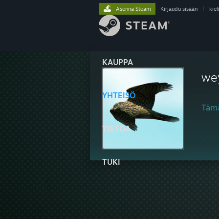
Asenna Steam
Kirjaudu sisään
|
kiel
KAUPPA
we
YHTEISÖ
Tämä
TIETOA
TUKI