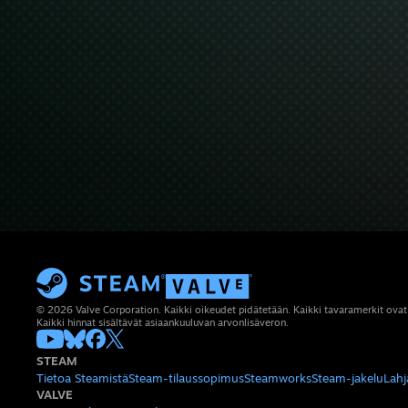
© 2026 Valve Corporation. Kaikki oikeudet pidätetään. Kaikki tavaramerkit ovat
Kaikki hinnat sisältävät asiaankuuluvan arvonlisäveron.
STEAM
Tietoa Steamistä
Steam-tilaussopimus
Steamworks
Steam-jakelu
Lahj
VALVE