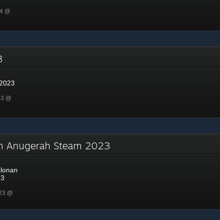
24 @
23
 2023
23 @
an Anugerah Steam 2023
lonan
23
023 @