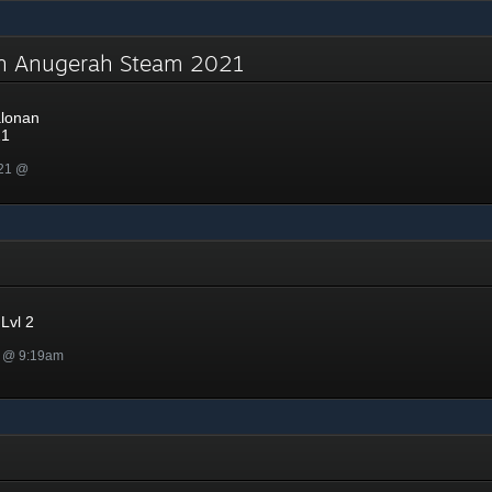
an Anugerah Steam 2021
lonan
21
021 @
Lvl 2
1 @ 9:19am