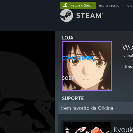
Instale o Steam
iniciar sessão
|
idi
LOJA
Wo
Ivana
COMUNIDADE
https
SOBRE
SUPORTE
Item favorito da Oficina
Kyouk