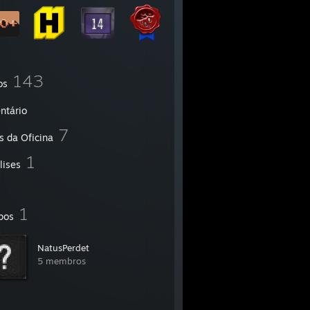
.%20Kuriyama%20Mirai
143
os
ntário
7
s da Oficina
1
lises
1
pos
NatusPerdet
5 membros