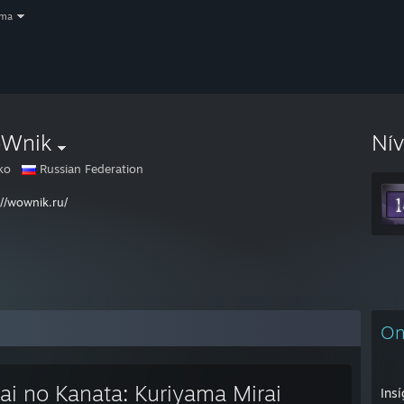
oma
Wnik
Ní
ko
Russian Federation
://wownik.ru/
On
ai no Kanata: Kuriyama Mirai
Insí