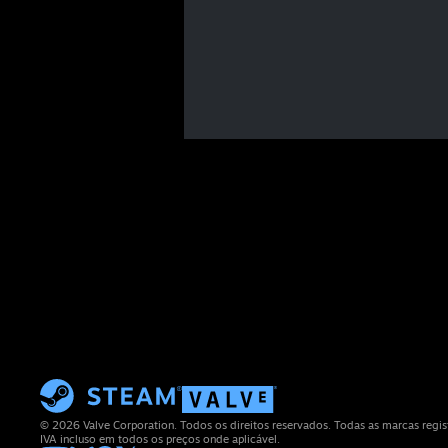
© 2026 Valve Corporation. Todos os direitos reservados. Todas as marcas regis
IVA incluso em todos os preços onde aplicável.