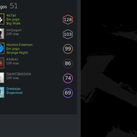
51
gos
4xTail
128
Em jogo
Big Walk
imQogon
103
Off-line
Hoxton Freeman
99
Em jogo
Strange Night
KÄRHU
86
Off-line
[SAINT]BIGDAN
74
Off-line
Dreikdan
69
Disponível