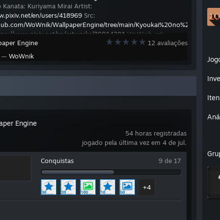
 Kanata: Kuriyama Mirai Artist:
w.pixiv.net/en/users/418969
Src:
ithub.com/WoWnik/WallpaperEngine/tree/main/Kyoukai%20no%20Kanata
tps://www.pixiv.net/en/artworks/39014201
WoWnik art:
paper Engine
12 avaliações
a
r —
WoWnik
Jog
Inve
Iten
Aná
aper Engine
54 horas registradas
jogado pela última vez em 4 de jul.
Gru
Conquistas
9 de 17
+4