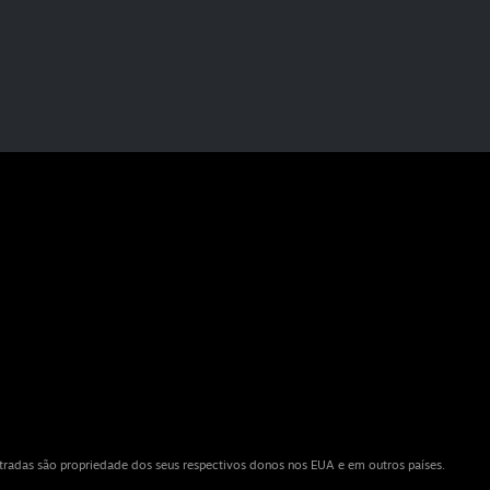
tradas são propriedade dos seus respectivos donos nos EUA e em outros países.