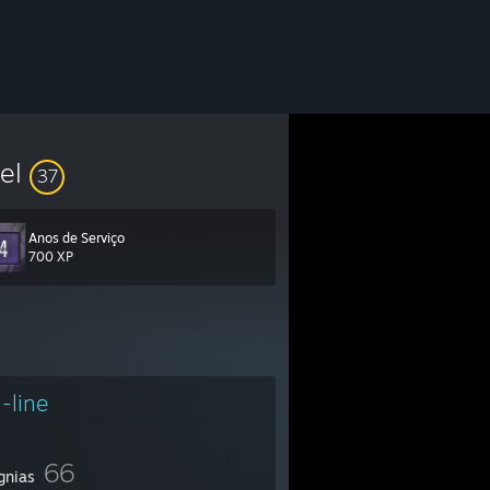
vel
37
Anos de Serviço
700 XP
-line
66
gnias