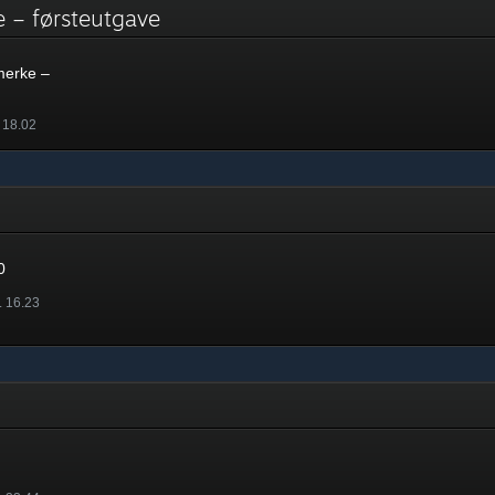
e – førsteutgave
merke –
. 18.02
0
. 16.23