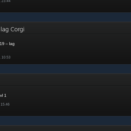
. 23.44
 lag Corgi
19 – lag
. 10.53
vl 1
. 15.46