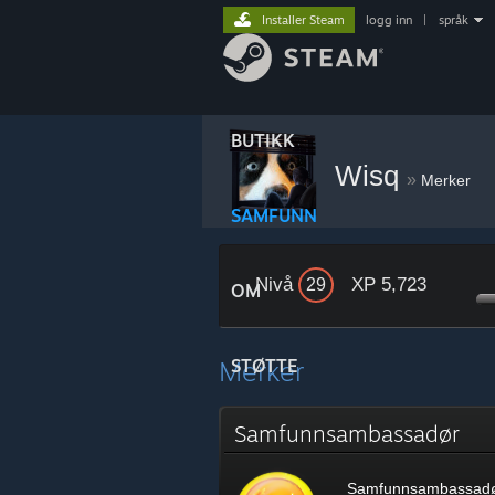
Installer Steam
logg inn
|
språk
BUTIKK
Wisq
»
Merker
SAMFUNN
Nivå
XP 5,723
29
OM
Merker
STØTTE
Samfunnsambassadør
Samfunnsambassad