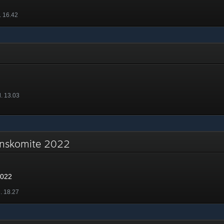
. 16.42
l. 13.03
jonskomite 2022
2022
l. 18.27