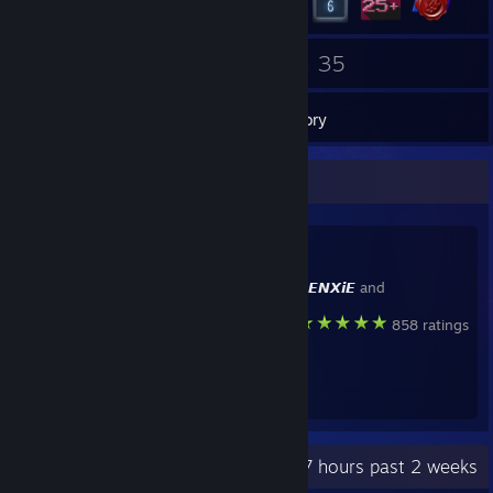
1
35
Groups
Games
Inventory
Favorite Guide
Created by -
𝙍𝙀𝙉𝙓𝙞𝙀
and
858 ratings
Recent Activity
17 hours past 2 weeks