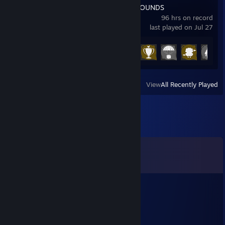
PUBG: BATTLEGROUNDS
96 hrs on record
last played on Jul 27
Achievement Progress
23 of 37
View
All Recently Played
Comments
View all
11
comments
kyrocs
Aug 4 @ 5:41pm
2k bot