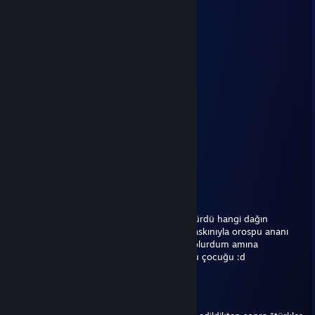
ಎಡ್ಡೆ Piter Purker ب
Jul 19 @ 8:41am
-rep cheater
glekas
May 14 @ 3:23pm
toilet cleaner dog
kkkkkkkkkkk
May 10 @ 1:53pm
toilet cleaner dog
xertz
May 6 @ 12:35am
korkup yaşadığı yeri de söyleyemedi amk kürdü hangi dağın
deliğinde saklanıyorsan söylesen bi şafak baskınıyla orospu ananı
siker seni de sarı torbaya koyardım allahın olurdum amına
koyduğumun nonnisi seni ibne kılıklı orospu çocuğu :d
xertz
May 6 @ 12:32am