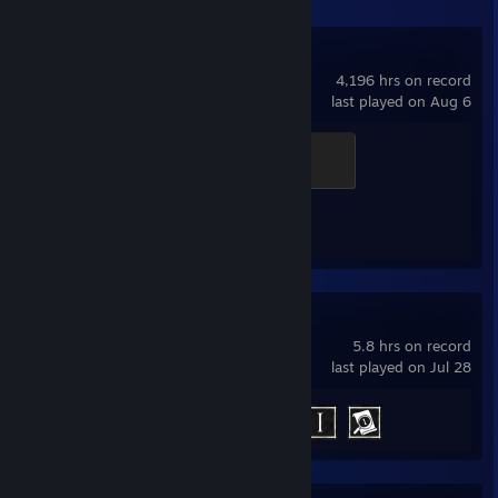
Counter-Strike 2
4,196 hrs on record
last played on Aug 6
Global Sentinel
500 XP
Achievement Progress
1 of 1
Phasmophobia
5.8 hrs on record
last played on Jul 28
Achievement Progress
3 of 54