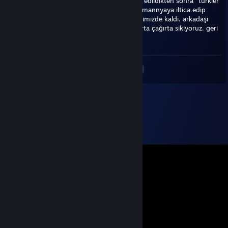
annesi 2017 yılında pöh tarafından tecavüz edildikten sonra "türkler
anamı sikti lütfen bi yardım edin" diyerek almannyaya iltica edip
kaçmıştır. geriye ise ondan sadece annesi elimizde kaldı. arkadaşı
özledikçe annesini domaltıp götünden bağırta çağırta sikiyoruz. geri
dön seni çok özledik
<
>