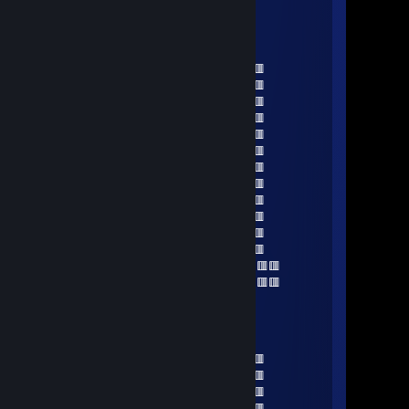
fart smella
Jan 23, 2025 @ 2:07pm
🟥🟥🟥🟥🟥🟥🟥🟥🟥🟥🟥🟥🟥🟥🟥
🟥🟥🟥🟥🟥🟥🟥🟥🟥🟥🟥🟥🟥🟥🟥
🟥🟥🟦🟦🟦🟦🟦🟦🟦🟦🟦🟦🟦🟥🟥
🟥🟥🟦🟦🟦🟦🟦🟦🟦🟦🟦🟦🟦🟥🟥
🟥🟥🟦🟦🟦🟦🟦🟦🟦🟦🟦🟦🟦🟥🟥
🟥🟥🟦🟦🟦🟦🟦🟦🟦🟦🟦🟦🟦🟥🟥
🟥🟥🟥🟥🟥🟥🟥🟥🟥🟥🟥🟥🟥🟥🟥
🟥🟥🟥🟥🟥🟥🟥🟥🟥🟥🟥🟥🟥🟥🟥
🟥🟥🟥🟥🟥🟥🟥🟥🟥🟥🟥🟥🟥🟥🟥
🟥🟥🟥🟥🟥🟥🟥🟥🟥🟥🟥🟥🟥🟥🟥
🟥🟥🟥🟥🟥🟥🟥🟥🟥🟥🟥🟥🟥🟥🟥
🟥🟥🟥🟥🟥🟥🟥🟥🟥🟥🟥🟥🟥🟥🟥
🟥🟥🟥🟥🟥🟥 ‎ ‎ ‎ ‎ ‎ ‎ ‎ ‎ ‎ ‎ ‎ ‎ ‎‎ ‎🟥🟥🟥🟥🟥🟥
🟥🟥🟥🟥🟥🟥 ‎ ‎ ‎ ‎ ‎ ‎ ‎ ‎ ‎ ‎ ‎ ‎ ‎ 🟥🟥🟥🟥🟥🟥
fart smella
Dec 26, 2024 @ 4:18pm
🟥🟥🟥🟥🟥🟥🟥🟥🟥🟥🟥🟥🟥🟥🟥
🟥🟥🟥🟥🟥🟥🟥🟥🟥🟥🟥🟥🟥🟥🟥
🟥🟥🟦🟦🟦🟦🟦🟦🟦🟦🟦🟦🟦🟥🟥
🟥🟥🟦🟦🟦🟦🟦🟦🟦🟦🟦🟦🟦🟥🟥