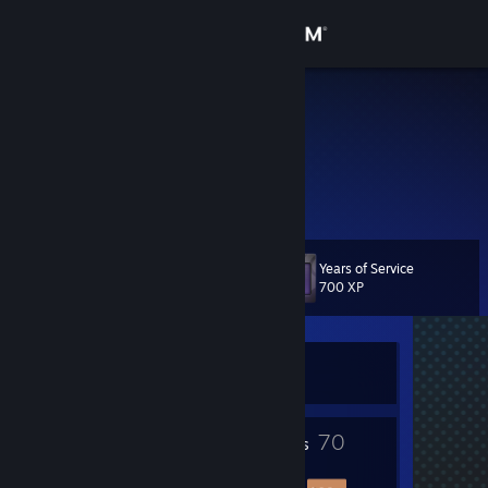
Sign in
Store
Kress
Community
About
Years of Service
Level
Support
75
700 XP
Change language
Currently Offline
Get the Steam Mobile App
View desktop website
5
70
Profile Awards
Badges