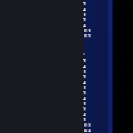
🟥🟥🟥🟥🟥🟥🟥🟥🟥🟥🟥🟥🟥🟥🟥
🟥🟥🟥🟥🟥🟥🟥🟥🟥🟥🟥🟥🟥🟥🟥
🟥🟥🟥🟥🟥🟥🟥🟥🟥🟥🟥🟥🟥🟥🟥
🟥🟥🟥🟥🟥🟥🟥🟥🟥🟥🟥🟥🟥🟥🟥
🟥🟥🟥🟥🟥🟥🟥🟥🟥🟥🟥🟥🟥🟥🟥
🟥🟥🟥🟥🟥🟥 ‎ ‎ ‎ ‎ ‎ ‎ ‎ ‎ ‎ ‎ ‎ ‎ ‎‎ ‎🟥🟥🟥🟥🟥🟥
🟥🟥🟥🟥🟥🟥 ‎ ‎ ‎ ‎ ‎ ‎ ‎ ‎ ‎ ‎ ‎ ‎ ‎ 🟥🟥🟥🟥🟥🟥
fart smella
Jun 25, 2025 @ 12:16pm
🟥🟥🟥🟥🟥🟥🟥🟥🟥🟥🟥🟥🟥🟥🟥
🟥🟥🟥🟥🟥🟥🟥🟥🟥🟥🟥🟥🟥🟥🟥
🟥🟥🟦🟦🟦🟦🟦🟦🟦🟦🟦🟦🟦🟥🟥
🟥🟥🟦🟦🟦🟦🟦🟦🟦🟦🟦🟦🟦🟥🟥
🟥🟥🟦🟦🟦🟦🟦🟦🟦🟦🟦🟦🟦🟥🟥
🟥🟥🟦🟦🟦🟦🟦🟦🟦🟦🟦🟦🟦🟥🟥
🟥🟥🟥🟥🟥🟥🟥🟥🟥🟥🟥🟥🟥🟥🟥
🟥🟥🟥🟥🟥🟥🟥🟥🟥🟥🟥🟥🟥🟥🟥
🟥🟥🟥🟥🟥🟥🟥🟥🟥🟥🟥🟥🟥🟥🟥
🟥🟥🟥🟥🟥🟥🟥🟥🟥🟥🟥🟥🟥🟥🟥
🟥🟥🟥🟥🟥🟥🟥🟥🟥🟥🟥🟥🟥🟥🟥
🟥🟥🟥🟥🟥🟥🟥🟥🟥🟥🟥🟥🟥🟥🟥
🟥🟥🟥🟥🟥🟥 ‎ ‎ ‎ ‎ ‎ ‎ ‎ ‎ ‎ ‎ ‎ ‎ ‎‎ ‎🟥🟥🟥🟥🟥🟥
🟥🟥🟥🟥🟥🟥 ‎ ‎ ‎ ‎ ‎ ‎ ‎ ‎ ‎ ‎ ‎ ‎ ‎ 🟥🟥🟥🟥🟥🟥