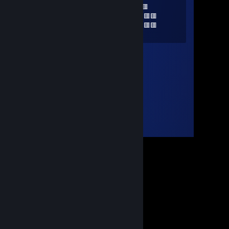
🟥🟥🟥🟥🟥🟥🟥🟥🟥🟥🟥🟥🟥🟥🟥
🟥🟥🟥🟥🟥🟥 ‎ ‎ ‎ ‎ ‎ ‎ ‎ ‎ ‎ ‎ ‎ ‎ ‎‎ ‎🟥🟥🟥🟥🟥🟥
🟥🟥🟥🟥🟥🟥 ‎ ‎ ‎ ‎ ‎ ‎ ‎ ‎ ‎ ‎ ‎ ‎ ‎ 🟥🟥🟥🟥🟥🟥