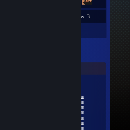
3
Inventory
Reviews
4
Artwork
Comments
fart smella
Nov 8, 2025 @ 8:31pm
🟥🟥🟥🟥🟥🟥🟥🟥🟥🟥🟥🟥🟥🟥🟥
🟥🟥🟥🟥🟥🟥🟥🟥🟥🟥🟥🟥🟥🟥🟥
🟥🟥🟦🟦🟦🟦🟦🟦🟦🟦🟦🟦🟦🟥🟥
🟥🟥🟦🟦🟦🟦🟦🟦🟦🟦🟦🟦🟦🟥🟥
🟥🟥🟦🟦🟦🟦🟦🟦🟦🟦🟦🟦🟦🟥🟥
🟥🟥🟦🟦🟦🟦🟦🟦🟦🟦🟦🟦🟦🟥🟥
🟥🟥🟥🟥🟥🟥🟥🟥🟥🟥🟥🟥🟥🟥🟥