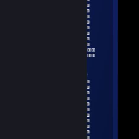
🟥🟥🟦🟦🟦🟦🟦🟦🟦🟦🟦🟦🟦🟥🟥
🟥🟥🟦🟦🟦🟦🟦🟦🟦🟦🟦🟦🟦🟥🟥
🟥🟥🟥🟥🟥🟥🟥🟥🟥🟥🟥🟥🟥🟥🟥
🟥🟥🟥🟥🟥🟥🟥🟥🟥🟥🟥🟥🟥🟥🟥
🟥🟥🟥🟥🟥🟥🟥🟥🟥🟥🟥🟥🟥🟥🟥
🟥🟥🟥🟥🟥🟥🟥🟥🟥🟥🟥🟥🟥🟥🟥
🟥🟥🟥🟥🟥🟥🟥🟥🟥🟥🟥🟥🟥🟥🟥
🟥🟥🟥🟥🟥🟥🟥🟥🟥🟥🟥🟥🟥🟥🟥
🟥🟥🟥🟥🟥🟥 ‎ ‎ ‎ ‎ ‎ ‎ ‎ ‎ ‎ ‎ ‎ ‎ ‎‎ ‎🟥🟥🟥🟥🟥🟥
🟥🟥🟥🟥🟥🟥 ‎ ‎ ‎ ‎ ‎ ‎ ‎ ‎ ‎ ‎ ‎ ‎ ‎ 🟥🟥🟥🟥🟥🟥
fart smella
May 14, 2023 @ 1:08am
🟥🟥🟥🟥🟥🟥🟥🟥🟥🟥🟥🟥🟥🟥🟥
🟥🟥🟥🟥🟥🟥🟥🟥🟥🟥🟥🟥🟥🟥🟥
🟥🟥🟦🟦🟦🟦🟦🟦🟦🟦🟦🟦🟦🟥🟥
🟥🟥🟦🟦🟦🟦🟦🟦🟦🟦🟦🟦🟦🟥🟥
🟥🟥🟦🟦🟦🟦🟦🟦🟦🟦🟦🟦🟦🟥🟥
🟥🟥🟦🟦🟦🟦🟦🟦🟦🟦🟦🟦🟦🟥🟥
🟥🟥🟥🟥🟥🟥🟥🟥🟥🟥🟥🟥🟥🟥🟥
🟥🟥🟥🟥🟥🟥🟥🟥🟥🟥🟥🟥🟥🟥🟥
🟥🟥🟥🟥🟥🟥🟥🟥🟥🟥🟥🟥🟥🟥🟥
🟥🟥🟥🟥🟥🟥🟥🟥🟥🟥🟥🟥🟥🟥🟥
🟥🟥🟥🟥🟥🟥🟥🟥🟥🟥🟥🟥🟥🟥🟥