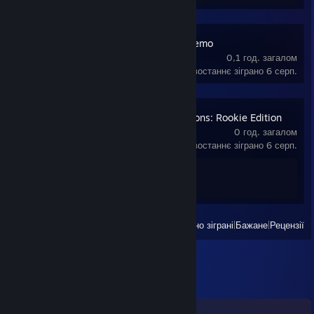
iRacing Arcade Demo
0,1 год. загалом
востаннє зіграно 6 серп.
Backseat Champions: Rookie Edition
0 год. загалом
востаннє зіграно 6 серп.
Здобуття досягнень
1 з 21
Переглянути
Усі нещодавно зіграні
|
Бажане
|
Рецензії
Коментарі