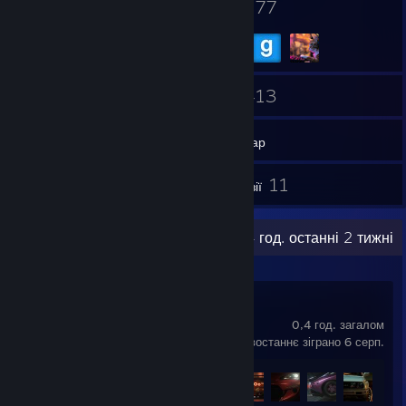
30
77
Значки
Групи
451
413
Друзі
Ігри
Інвентар
150
11
Знімки екрана
Рецензії
Остання активність
53,4 год. останні 2 тижні
Need for Speed™
0,4 год. загалом
востаннє зіграно 6 серп.
Здобуття досягнень
27 з 45
+22