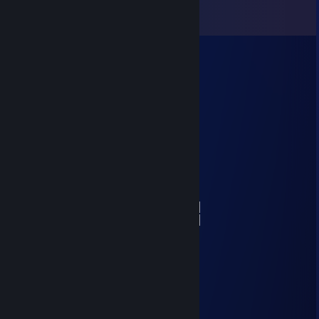
Переглянути всі коментарі (
45
)
Terran
23 лют. о 19:55
Sorry, your wild Doge got lost
░░░░░░░█▐▓▓░████▄▄▄█▀▄▓▓▓▌█
░░░░░▄█▌▀▄▓▓▄▄▄▄▀▀▀▄▓▓▓▓▓▌█
░░░▄█▀▀▄▓█▓▓▓▓▓▓▓▓▓▓▓▓▀░▓▌█
░░█▀▄▓▓▓███▓▓▓███▓▓▓▄░░▄▓▐█▌
░█▌▓▓▓▀▀▓▓▓▓███▓▓▓▓▓▓▓▄▀▓▓▐█
▐█▐██▐░▄▓▓▓▓▓▀▄░▀▓▓▓▓▓▓▓▓▓▌█▌
█▌███▓▓▓▓▓▓▓▓▐░░▄▓▓███▓▓▓▄▀▐█
█▐█▓▀░░▀▓▓▓▓▓▓▓▓▓██████▓▓▓▓▐█
▌▓▄▌▀░▀░▐▀█▄▓▓██████████▓▓▓▌█▌
▌▓▓▓▄▄▀▀▓▓▓▀▓▓▓▓▓▓▓▓█▓█▓█▓▓▌█▌
█▐▓▓▓▓▓▓▄▄▄▓▓▓▓▓▓█▓█▓█▓█▓▓▓▐█
alenno
23 лют. о 12:09
+rep coolest guy