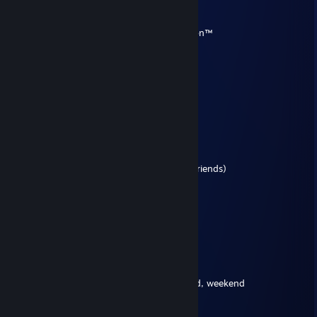
Terran
11 верес. 2025 о 18:55
this comment spot claimed by Terran Nation™
Tiptoe
19 лип. 2024 о 17:12
Seven a.m., waking up in the morning
Gotta be fresh, gotta go downstairs
Gotta have my bowl, gotta have cereal
Seein' everything, the time is goin'
Tickin' on and on, everybody's rushin'
Gotta get down to the bus stop
Gotta catch my bus, I see my friends (My friends)
Kickin' in the front seat
Sittin' in the back seat
Gotta make my mind up
Which seat can I take?
It's Friday, Friday
Gotta get down on Friday
Everybody's lookin' forward to the weekend, weekend
Friday, Friday
Gettin' down on Friday