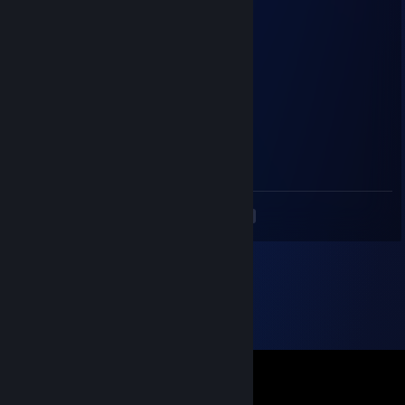
coma
11 черв. 2023 о 14:17
+Rep
co op
Lil Bacon
13 трав. 2023 о 18:15
<
>