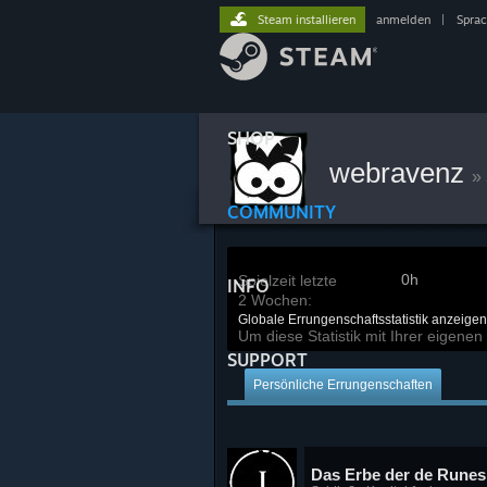
Steam installieren
anmelden
|
Spra
SHOP
webravenz
»
COMMUNITY
0h
Spielzeit letzte
INFO
2 Wochen:
Globale Errungenschaftsstatistik anzeigen
Um diese Statistik mit Ihrer eigene
SUPPORT
Persönliche Errungenschaften
Das Erbe der de Runes