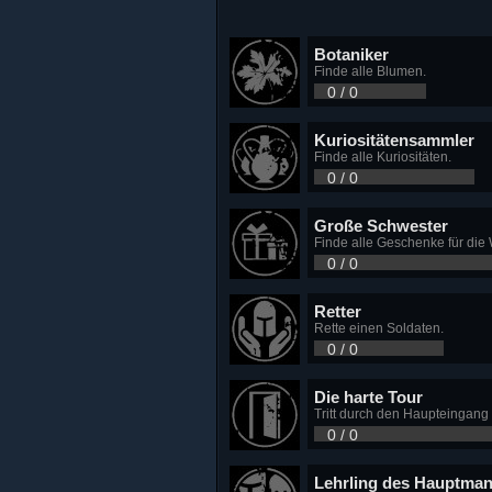
Botaniker
Finde alle Blumen.
0 / 0
Kuriositätensammler
Finde alle Kuriositäten.
0 / 0
Große Schwester
Finde alle Geschenke für die
0 / 0
Retter
Rette einen Soldaten.
0 / 0
Die harte Tour
Tritt durch den Haupteingang 
0 / 0
Lehrling des Hauptma