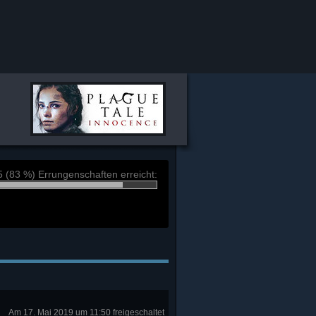
5 (83 %) Errungenschaften erreicht:
Am 17. Mai 2019 um 11:50 freigeschaltet