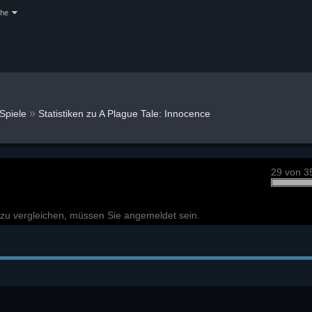
che
»
Spiele
Statistiken zu A Plague Tale: Innocence
29 von 3
n zu vergleichen, müssen Sie angemeldet sein.