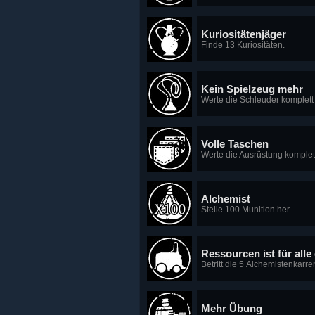
Kuriositätenjäger
Finde 13 Kuriositäten.
Kein Spielzeug mehr
Werte die Schleuder komplett 
Volle Taschen
Werte die Ausrüstung komplett
Alchemist
Stelle 100 Munition her.
Ressourcen ist für alle
Betritt die 5 Alchemistenkarre
Mehr Übung