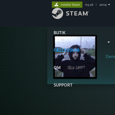
Installer Steam
log på
|
sprog
BUTIK
FÆLLESSKAB
Denn
OM
SUPPORT