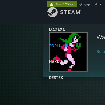
Steam'i Yükleyin
giriş yap
|
dil
MAĞAZA
Wa
TOPLULUK
Bu pr
HAKKINDA
DESTEK