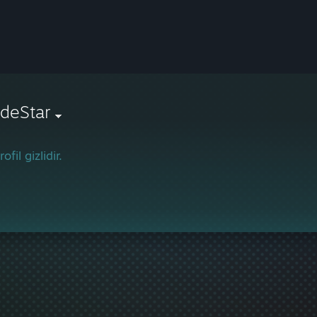
deStar
ofil gizlidir.