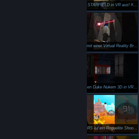
So sieht STARFIELD in VR aus! #shorts
OMG IST DAS GEIL! Portal 2 in VR! Tutorial und Gameplay!
Portal 2 mit einer Virtual Reality Brille! #shorts
Mein absolutes VR Highlight!!! Wir zocken Duke Nukem 3D in VR!! RazeXR Mod (Team Beef)
Wir zocken Duke Nukem 3D in VR!! #shorts
Ein motivierender Roguelite Shooter in Virtual Reality - GAZZLERS
GAZZLERS ist ein Roguelite Shooter für VR. #shorts