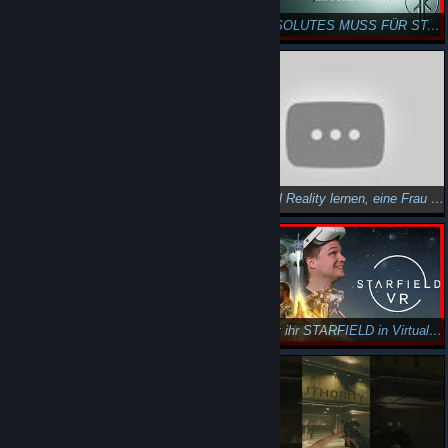
WRATH: Aeon of Ruin - VR Mod vom Team Beaf #shorts
EIN ABSOLUTES MUSS FÜR STAR WARS FANS! - Wir zocken Jedi Academy in VR!
Jedi Academy in VR mit einer VR Mod vom Team Beef #shorts
In Virtual Reality lernen, eine Frau zu daten? Geht das? Love Quest VR
So spielt ihr STARFIELD in Virtual Reality! Tutorial und Gameplay
Love Quest VR ist eine Dating Simulation in VR. #shorts