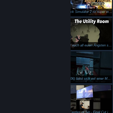
Down and Out ist ein Prügelspiel in VR. #shorts
Euro Truck Simulator 2 ist super in Virtual Reality! Tutorial und Gameplay!
Ghosts of Tabor - Ein Hardcore-Survival-Shooter in VR
Könnt ihr euch all euren Ängsten stellen? The Utility Room
Spielt Prey komplett in Virtual Reality! Eine sensationelle VR Mod!
Prey (2006) lässt sich mit einer Mod von LUBOS komplett in VR spielen. #shorts
Arashi: Castles of Sin - Final Cut - Over-The-Shoulder Gameplay (Gamescom 2023)
Arashi: Castles of Sin - Final Cut ist ein Action-Abenteuer in VR #shorts