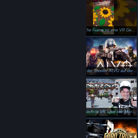
Eine interaktive VR-Geschichte einer Künstlerin - Behind The Frame: The Finest Scenery VR
Behind The Frame ist eine VR Geschichte aus den Augen einer Künstlerin. #shorts
ALVO - Große Shooter-Konkurrenz für Pavlov auf der Quest 2?
So sieht der Shooter ALVO auf der Playstation VR2 aus!
ALVO ist ein Shooter für die PSVR 2. #shorts
Das dämlichste VR Spiel seit Monaten! Müsst ihr gesehen haben! - Down and Out