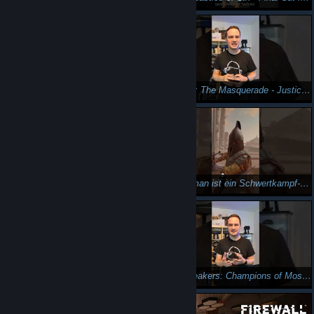
Vampire: The Masquerade - Justice: Erlebe die dunkle Seite von Venedig in VR
Vampire: The Masquerade - Justice ist ein Vampir Spiel in VR, was in Venedig spielt.
Wow, echt eine tolle Physik-Metzelei in VR! Swordsman auf der Meta Quest 2
Swordsman ist ein Schwertkampf-Spiel in VR auf Meta Quest 2. #shorts
Glassbreakers: Champions of Moss - Das neue VR-Spiel im Moss Universum
Glassbreakers: Champions of Moss ist ein Echtzeitstrategiespiel im Multiplayer in VR. #shorts