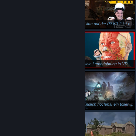
Die beste Smart-Brille um Filme zu schauen! Mein Rokid Max + Rokid Station Review!
Firewall Ultra auf der PSVR 2 ist nicht für jeden geeignet...
Ich teste den PvE Modus von Firewall Ultra - Zusammen mit @TupacVR
Eine geniale Lernerfahrung in VR - auf deutsch! Human Anatomy VR
Human Anatomy VR ist ein Lernspiel in VR über den menschlichen Körper. #shorts
Jawoll! Endlich nochmal ein toller VR-Horror-Kracher! The 7th Guest VR