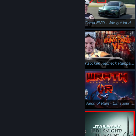
Out of Sight VR - Dieses VR-Spiel lässt dich als Teddybär durch die Hölle gehen!
Assetto Corsa EVO - Wie gut ist die VR-Version des Spiels?
Geil!! Wir zocken Redneck Rampage in VR!! RazeXR Mod (Team Beef)
✈️ DAS WAR BISHER UNMÖGLICH ✈️- Der Microsoft Flight Simulator auf der Playstation VR2!!
Wir zocken Redneck Rampage in VR!! RazeXR Mod (Team Beef) #shorts
WRATH: Aeon of Ruin - Ein super tolle VR Mod vom Team Beaf! Geniale Arbeit!!