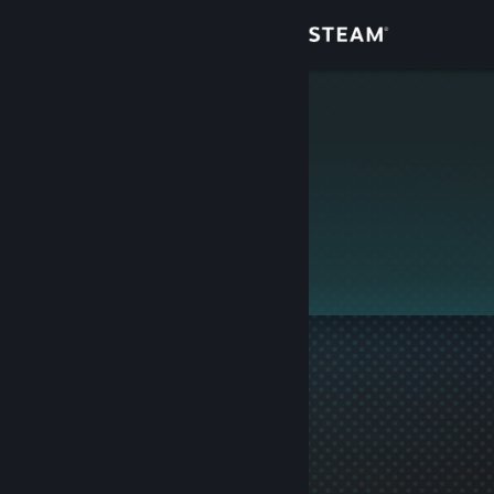
Anmelden
Shop
1
Community
Info
Dieses Profil ist privat.
Support
Sprache ändern
Steam-Mobile-App herunterladen
Desktopversion anzeigen