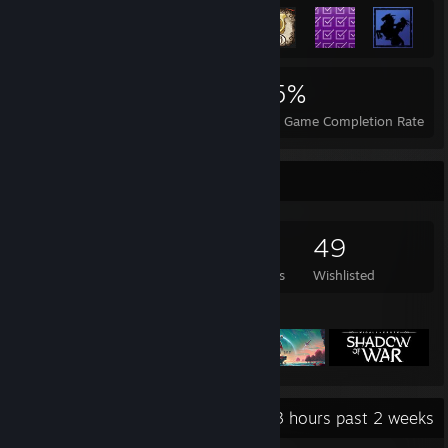
7,014
104
45%
Achievements
Perfect Games
Avg. Game Completion Rate
Game Collector
1,091
1,031
5
49
Games Owned
DLC Owned
Reviews
Wishlisted
Featured Games
Recent Activity
217.3 hours past 2 weeks