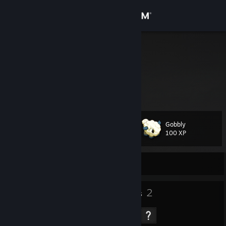
Sign in
Store
Vierithrabel
Bartosz Dobrowolski
Community
Poland
About
Gobbly
Level
Support
42
100 XP
Change language
Currently Online
Get the Steam Mobile App
87
2
Badges
Groups
View desktop website