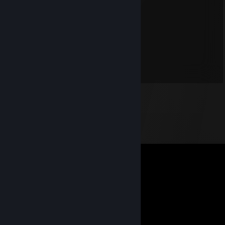
06...
05...
04...
03...
02...
01...
*Wypowiedz życzenie*