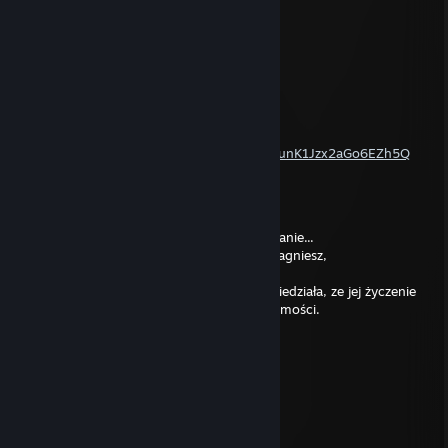
May 30, 2015 @ 3:19pm
sporo filmów ;d
nagrywasz coś jeszcze?
Vierithrabel
Aug 9, 2013 @ 8:31pm
Ave Zapraszam na mój kanał na YT
http://www.youtube.com/channel/UCQTnJvunK1Jzx2aGo6EZh5Q
arecki
Mar 8, 2013 @ 11:54pm
Pomyśl sobie życzenie a zobaczysz co sie stanie...
Zacznij myśleć o czymś czego naprawdę pragniesz,
To funkcjonuje.
Osoba, która mi wysłała ta wiadomość powiedziała, ze jej życzenie
spełniło sie w 2 dni po odczytaniu tej wiadomości.
Wypowiedz życzenie jak skończy sie
odliczanie:
10...
09...
08...
07...