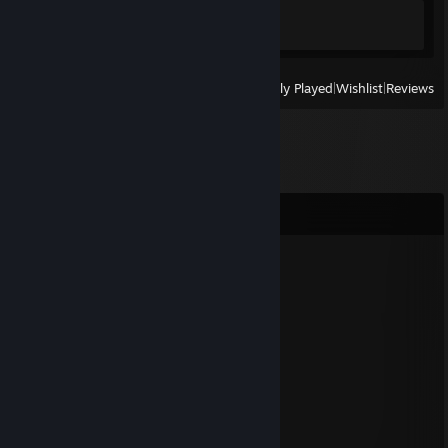
Achievement Progress
0 of 32
View
All Recently Played
|
Wishlist
|
Reviews
Comments
Agasawit
Apr 27 @ 6:47am
Najlepsze malowanie figurek na świecie<3
Forgotten
May 18, 2017 @ 5:22am
lul
Khanne