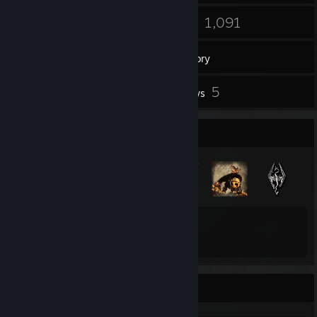
55
1,091
Friends
Games
Inventory
319
5
Screenshots
Reviews
Badge Collector
87
Total Badges Earned
Achievement Showcase