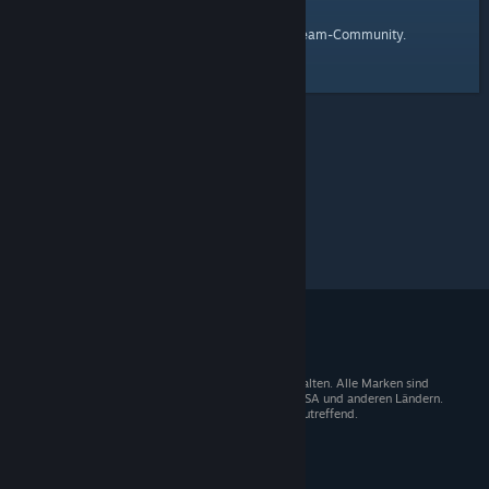
Startseite
Hier ist ein Link zur
der Steam-Community.
© 2026 Valve Corporation. Alle Rechte vorbehalten. Alle Marken sind
Eigentum der entsprechenden Besitzer in den USA und anderen Ländern.
Mehrwertsteuer in allen Preisen enthalten, wo zutreffend.
Steam-Mobile-App
STEAM