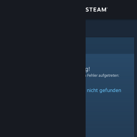
Anmelden
Shop
Community
Fehler
Info
Entschuldigung!
Bei der Verarbeitung Ihrer Anfrage ist ein Fehler aufgetreten:
Support
Das angegebene Profil konnte nicht gefunden
Sprache ändern
werden.
Steam-Mobile-App herunterladen
Desktopversion anzeigen