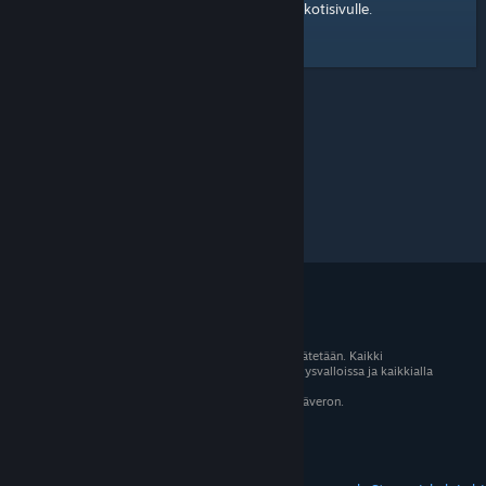
kotisivulle
Tässä on linkki Steam-yhteisön
.
© 2026 Valve Corporation. Kaikki oikeudet pidätetään. Kaikki
tavaramerkit ovat omistajiensa omaisuutta Yhdysvalloissa ja kaikkialla
maailmassa.
Kaikki hinnat sisältävät asiaankuuluvan arvonlisäveron.
Mobiilisovellukset
STEAM