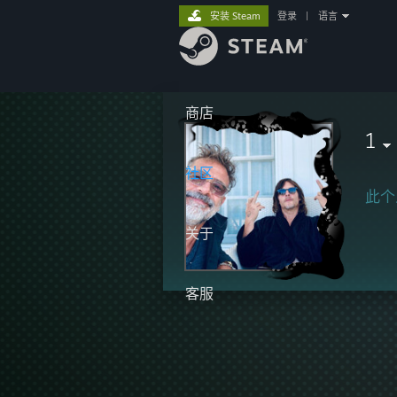
安装 Steam
登录
|
语言
商店
1
社区
此个
关于
客服