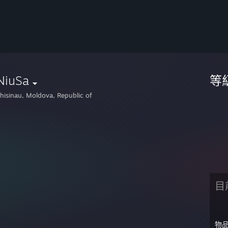
NiuSa
等
hisinau, Moldova, Republic of
目
物