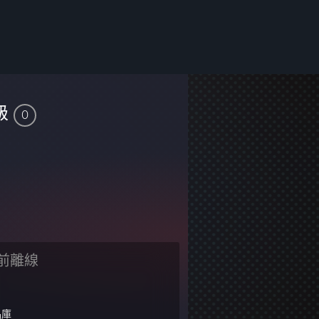
級
0
前離線
品庫