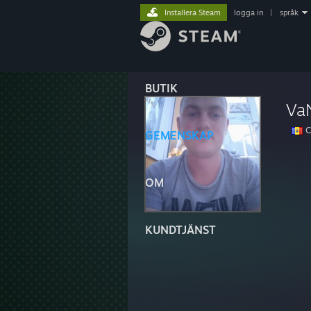
Installera Steam
logga in
|
språk
BUTIK
Va
C
GEMENSKAP
OM
KUNDTJÄNST