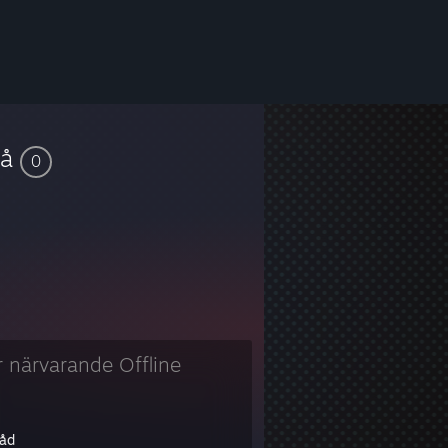
vå
0
r närvarande Offline
råd