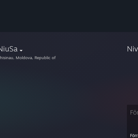
NiuSa
Ni
hisinau, Moldova, Republic of
Fö
För