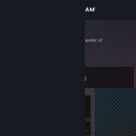
Přihlásit se
Obchod
VaNiuSa
Chisinau, Moldova, Republic of
Komunita
Informace
Úroveň
Podpora
0
Změnit jazyk
Právě je
Mobilní aplikace služby Steam
offline
Desktopová verze stránky
Inventář