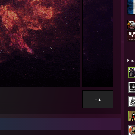
Fri
+ 2