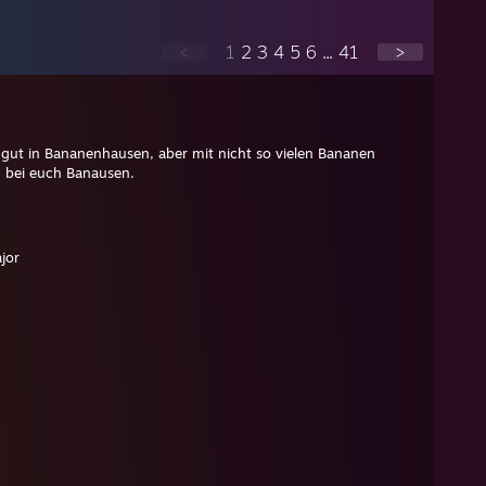
<
1
2
3
4
5
6
...
41
>
 gut in Bananenhausen, aber mit nicht so vielen Bananen
 bei euch Banausen.
ajor