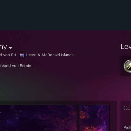
ny
Le
d von Ert
Heard & McDonald Islands
Freund von Bernie
Cu
Pro