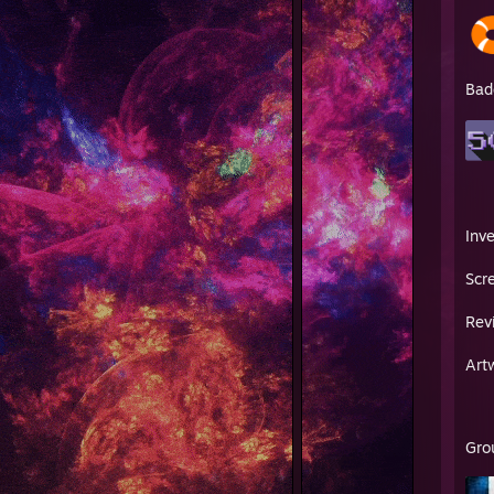
Bad
Inv
Scr
Rev
Art
Gro