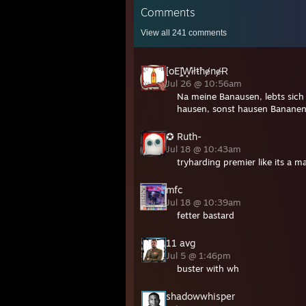
Comments
View all
241
comments
[oE]͓̽W͓̽ɨłŧħɇnɇɌ
Jul 26 @ 10:56am
Na meine Banausen, lebts sich
hausen, sonst hausen Bananen
✪ Ruth-
Jul 18 @ 10:43am
tryharding premier like its a m
mfc
Jul 18 @ 10:39am
fetter bastard
11 avg
Jul 5 @ 1:46pm
buster with wh
shadowwhisper