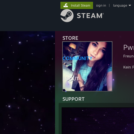
Install Steam
sign in
|
language
STORE
Pw
Freun
COMMUNITY
Kein 
ABOUT
SUPPORT