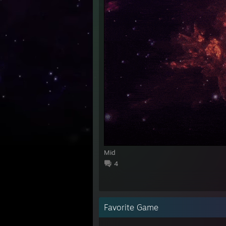
Mid
4
Favorite Game