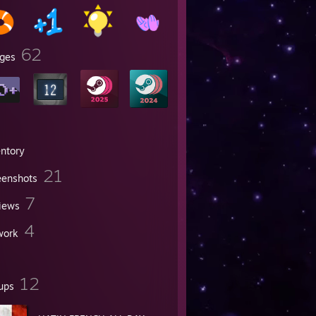
62
ges
entory
21
eenshots
7
iews
4
work
12
ups