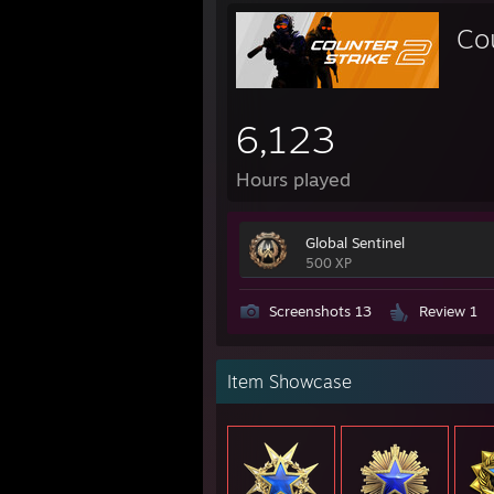
Co
6,123
Hours played
Global Sentinel
500 XP
Screenshots 13
Review 1
Item Showcase