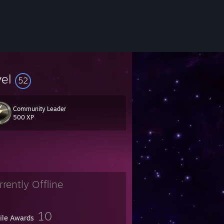
vel
52
Community Leader
500 XP
rrently Offline
10
file Awards