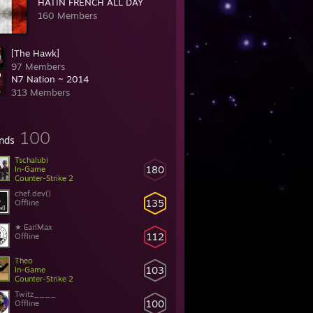
HATIN FRENCH ALL DAY
160 Members
[The Hawk]
97 Members
N7 Nation ~ 2014
313 Members
100
ends
Tschalubi
180
In-Game
Counter-Strike 2
chef.dev()
135
Offline
★ EarlMax
112
Offline
Theo
103
In-Game
Counter-Strike 2
Twitz____
100
Offline