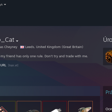
zyk
p_Cat
Úr
as Cheyney
Leeds, United Kingdom (Great Britain)
 my friend has only one rule. Don't try and trade with me.
 URL
[topc.at]
Pr
Oce