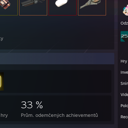
Odz
ky
Hry
Inv
Sní
Vid
33 %
Pol
 hry
Prům. odemčených achievementů
Rec