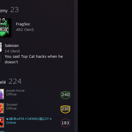
23
piny
FragSoc
482 členů
Salesian
14 členů
You said Top Cat hacks when he
doesn't
2 členů
224
telé
purple horse
240
Offline
3xlneet
230
Offline
☯ↂ⌘∞FFA⚛UKWKU龘22Y.π
183
Online