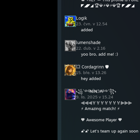
◤◢◤◢ 🏆💎⚡💎⚡💎🏆 ◤◢◤◢
Logik
23. čvn. v 12.54
added
lumenshade
22. dub. v 2.16
yoo bro, add me! :)
💥 Cordagrinn 🛡
15. bře. v 13.26
hey added
꧁༺₦Ї₦ℑ₳༻꧂
9. lis. 2025 v 15.24
⫷⫷⫷🏅🏅🏅🏅🏅🏅🏅⫸⫸⫸
⚡ Amazing match! ⚡
🧡 Awesome Player 🧡
🌠🌠 Let’s team up again soon 