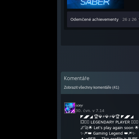
Odemčené achievementy
26 z 26
Komentáře
Zobrazit všechny komentáře (
41
)
𝓲𝓬𝓮𝔂
30. čvn. v 7.14
◤◢◤◢ 🏆💎⚡💎⚡💎🏆 ◤◢◤◢
💥❤️‍🔥 LEGENDARY PLAYER ❤️‍🔥💥
🌌🚀🌟 Let’s play again soon 
✨🎆👑 Gaming Legend 👑🎆✨
🔥 +REP — This profile is PURE 