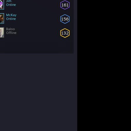
Jim.
161
Online
McKay
156
Online
Baloo
132
Offline