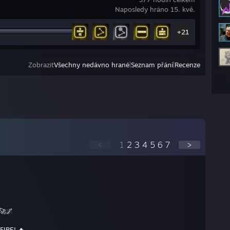
Naposledy hráno 15. kvě.
+21
Zobrazit
Všechny nedávno hrané
|
Seznam přání
|
Recenze
<
1
2
3
4
5
6
7
>
🚀🌌
FIRE! 🔥