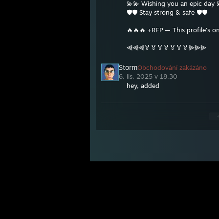
💫💫 Wishing you an epic day 
🛡️🛡️ Stay strong & safe 🛡️🛡️
🔥🔥🔥 +REP — This profile’s on
⫷⫷⫷🏅🏅🏅🏅🏅🏅🏅⫸⫸⫸
Storm
Obchodování zakázáno
6. lis. 2025 v 18.30
hey, added