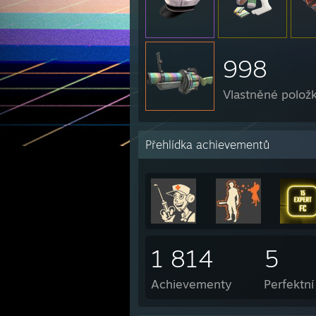
998
Vlastněné polož
Přehlídka achievementů
1 814
5
Achievementy
Perfektní