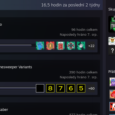
16,5 hodin za poslední 2 týdny
Sku
ro
96 hodin celkem
Naposledy hráno 7. srp.
+22
nesweeper Variants
Přá
390 hodin celkem
Naposledy hráno 7. srp.
+60
Saber
577 hodin celkem