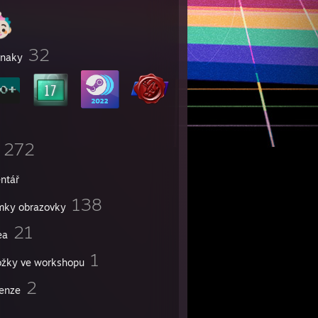
32
naky
272
entář
138
mky obrazovky
21
ea
1
ožky ve workshopu
2
enze