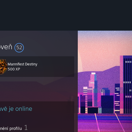
oveň
52
Mannifest Destiny
500 XP
ávě je online
1
nění profilu