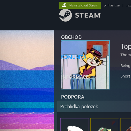
Nainstalovat Steam
přihlásit se
|
ja
OBCHOD
To
Thom
KOMUNITA
Being
Short
INFORMACE
PODPORA
Přehlídka položek