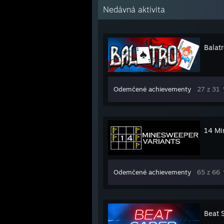
Nedávná aktivita
Balat
Odemčené achievementy
27 z 31
14 Mi
Odemčené achievementy
65 z 66
Beat 