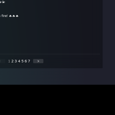
💫💫
 fire! 🔥🔥🔥
<
1
2
3
4
5
6
7
>