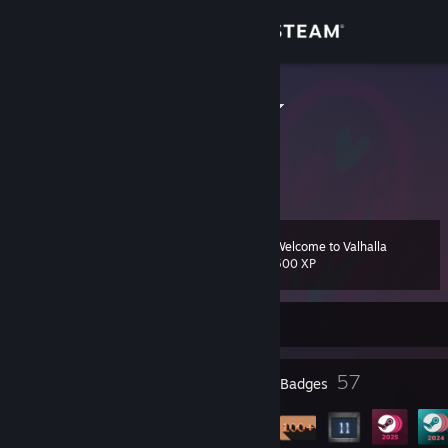
Sign in
Store
tkk_Ramune
tkk_Ramune
Community
Japan
About
Welcome to Valhalla
Level
Support
36
500 XP
Change language
Currently Online
Get the Steam Mobile App
4
57
Profile Awards
Badges
View desktop website