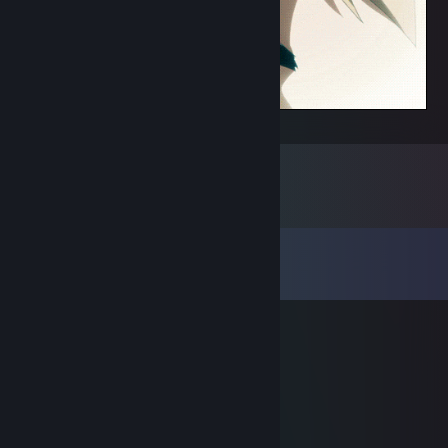
-Mugi GIF-
Comments
View all
16
comments
frenchfraise
Nov 22, 2025 @ 2:52am
moo
Citrus.png
Nov 18, 2025 @ 5:48am