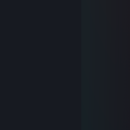
milf hunter please return my mother
moodybread
Nov 18, 2025 @ 5:35am
we love you king
MeowMeow
Sep 11, 2025 @ 3:38am
⣿⣿⣿⠟⠛⠛⠻⣿⣿⣿⣿⣿⣿⣿⣿⣿⣿⡟⢋⣩⣉⢻
⣿⣿⣿⠀⣿⣶⣕⣈⠹⠿⠿⠿⠿⠟⠛⣛⢋⣰⠣⣿⣿⠀⣿
⣿⣿⣿⡀⣿⣿⣿⣧⢻⣿⣶⣷⣿⣿⣿⣿⣿⣿⠿⠶⡝⠀⣿
⣿⣿⣿⣷⠘⣿⣿⣿⢏⣿⣿⣋⣀⣈⣻⣿⣿⣷⣤⣤⣿⡐⢿
⣿⣿⣿⣿⣆⢩⣝⣫⣾⣿⣿⣿⣿⡟⠿⠿⠦⠀⠸⠿⣻⣿⡄⢻
⣿⣿⣿⣿⣿⡄⢻⣿⣿⣿⣿⣿⣿⣿⣿⣶⣶⣾⣿⣿⣿⣿⠇⣼
⣿⣿⣿⣿⣿⣿⡄⢿⣿⣿⣿⣿⣿⣿⣿⣿⣿⣿⣿⣿⣿⡟⣰
⣿⣿⣿⣿⣿⣿⠇⣼⣿⣿⣿⣿⣿⣿⣿⣿⣿⣿⣿⣿⣿⢀⣿
⣿⣿⣿⣿⣿⠏⢰⣿⣿⣿⣿⣿⣿⣿⣿⣿⣿⣿⣿⣿⣿⢸⣿
⣿⣿⣿⣿⠟⣰⣿⣿⣿⣿⣿⣿⣿⣿⣿⣿⣿⣿⣿⣿⣿⠀⣿
⣿⣿⣿⠋⣴⣿⣿⣿⣿⣿⣿⣿⣿⣿⣿⣿⣿⣿⣿⣿⣿⡄⣿
⣿⣿⠋⣼⣿⣿⣿⣿⣿⣿⣿⣿⣿⣿⣿⣿⣿⣿⣿⣿⣿⡇⢸
Yogurt_Lemon8
Aug 13, 2024 @ 8:03pm