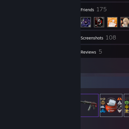
11
175
Groups
Friends
108
Inventory
Screenshots
4
5
Videos
Reviews
3
Artwork
Item Showcase
2,309