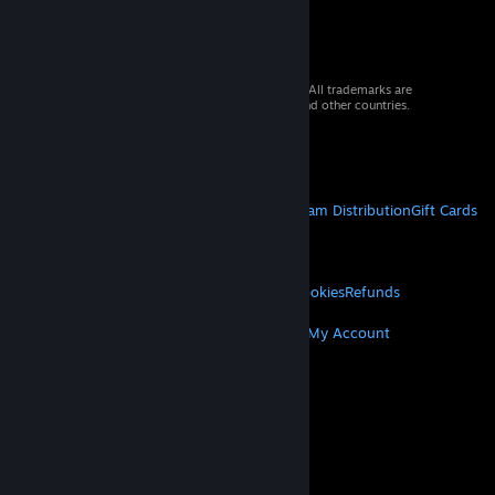
© 2026 Valve Corporation. All rights reserved. All trademarks are
property of their respective owners in the US and other countries.
VAT included in all prices where applicable.
Get Mobile Apps
STEAM
About Steam
Steam SSA
Steamworks
Steam Distribution
Gift Cards
VALVE
About Valve
Jobs
Hardware
Recycling
LEGAL
Privacy
Accessibility
Notices & Policies
Cookies
Refunds
MORE
Get Steam
Get Mobile Apps
Get Support
My Account