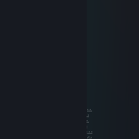
➖➖🟥🟥🟥
➖🟥🟥🟥🟥🟥
🟥🟥🟥🟦🟦🟦
🟥🟥🟥🟦🟦🟦
🟥🟥🟥🟥🟥🟥
🟥🟥🟥🟥🟥🟥
➖🟥🟥🟥🟥🟥
➖🟥🟥➖🟥🟥
➖🟥🟥➖🟥🟥
PB
Mar 8, 2023 @ 2:43am
..._„„„„¸_...…………………………._¸„„„„_
./'.……¯'*~--„…….…………...„--~*'¯…….'\
Ì'ì\,.…_¸„--~~-„)…………… („-~~--„¸_….,/ì'Ì
...'\¯"¯-¸: : : : : ¯"^-„¸….¸„-^"¯ : : : : :¸-¯"¯/'...
…"-,„„¸/' : : : : : : : ¸„„-^"¯ : : : : : : : '\¸„„,-"......
**¯¯¯'^^~-„„„----~^*'"¯ : : : : : : : : : :¸-"..........
.:.:.:.:.„-^" : : : : : : : : : : : : : : : : :„-" "^-„.:.:.:.:.
:.:.:.:.:.:.:.:.:.:.: : : : : : : : : : ¸„-^¯:.:.:.:.:.:.:.:.:.:.:
.::.:.:.:.:.:.:.:. : : : : : : : ¸„„-^¯ : : : : .:.:.:.:.:.:.:.::.
:.' : : '\ : : : : : : : ;¸„„-~"¯~-„„¸; : : : : : : : \' : : '.:
:.:.:: :"-„""***/*'ì¸'¯. . . . . . . . ¯'¸ì'*\***""„-": ::.:.:
:.': : : : :"-„ : : :"\ . .Brothers. . /": : : „-": : : : :'.: