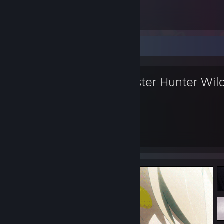
Items Owned
Favorite Game
Monster Hunter Wil
263
Hours played