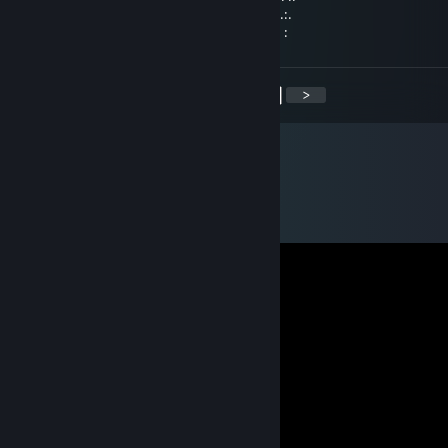
.:.:.: : : : :" : : : : \, . . .In . . . ,/ : : : : ": : : : :.:.:.
: : : : : : :, : : : : :/ . . Arms. . . \: : : : : :,: : : : : :
<
>