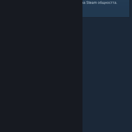
началната страница
Ето и връзка към
на Steam общността.
© Valve Corporation. Всички права запазени. Всички
търговски марки принадлежат на съответните им
собственици в САЩ и други страни.
Декларация за
поверителност
|
Юридическа информация
|
Достъпност
|
Условия за ползване на Steam
|
Възстановявания
|
Бисквитки