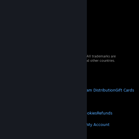
© 2026 Valve Corporation. All rights reserved. All trademarks are
property of their respective owners in the US and other countries.
VAT included in all prices where applicable.
Get Mobile Apps
STEAM
About Steam
Steam SSA
Steamworks
Steam Distribution
Gift Cards
VALVE
About Valve
Jobs
Hardware
Recycling
LEGAL
Privacy
Accessibility
Notices & Policies
Cookies
Refunds
MORE
Get Steam
Get Mobile Apps
Get Support
My Account