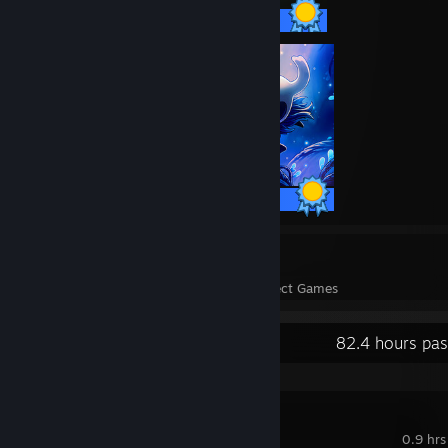
63 / 63 Achievements
63 / 63 Achievements
38
11,477
Perfect Games
Achievements in Perfect Games
Recent Activity
82.4 hours pas
Big Walk
0.9 hrs