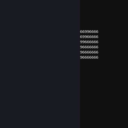
sebabarba22
Jun 23, 2021 @ 8:43am
Como saber mas sobre Sacha:
66699999999666669999999966666996666996666
66699666699666669966669966666699669966666
66699666666666669966669966666669999666666
66699669999666669999999966666666996666666
66699666699666669966669966666666996666666
66699999999666669966669966666666996666666
Instrucciones:
1) Aprete CTRL F
2) Digite 9
El verdadero Sacha
Cimeres
Jun 1, 2021 @ 3:31pm
alta porqueria