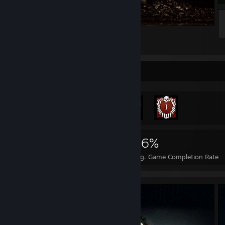
Pyramid Head
2
1
Achievement Showcase
16,072
38
56%
Achievements
Perfect Games
Avg. Game Completion Rate