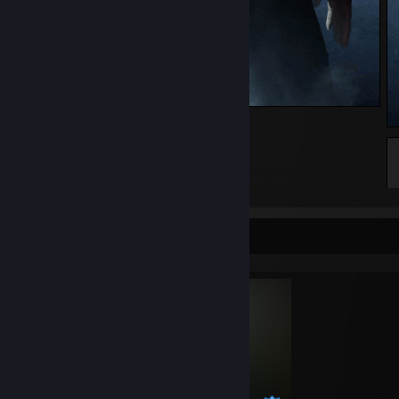
The Shape Left (Wide)
Completionist Showcase