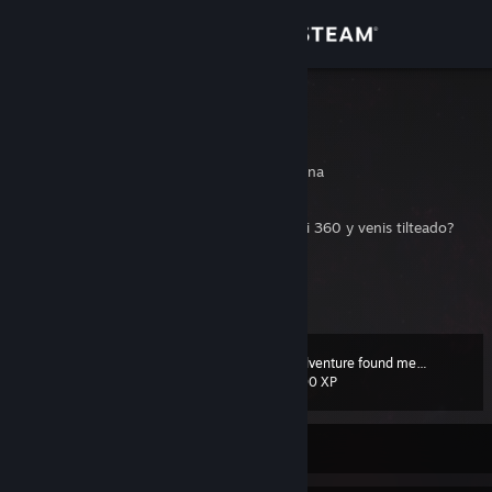
Sign in
Store
Sacha418
Sacha Piñeyro
Community
Buenos Aires, Argentina
About
Que onda rocola? Te comiste mi 360 y venis tilteado?
https://www.twitch.tv/sachaa418
Si me hice un 4k, bancatela. ¯\_(ツ)_/¯
Support
View more info
Click Here To Trade With Me
I usually traade
:
[steamcommunity.com]
if are duplicates or I want your card. Check below for a little more
Change language
details.
Adventure found me…
Level
52
100 XP
Get the Steam Mobile App
I accept to 2:3 - 3:4 - 4:5 Etc... if are of another set cards.
Antes que nada, si te tomaste la molestia de entrar a la descripción de
View desktop website
Currently Offline
mi perfil para "burlarte" gracias por darme tanta importancia en tu
vida, si me lo dejas saber en media partida del cs me vas a hacer reír
mucho en vez de tiltearme, no te lo recomiendo. Saludos