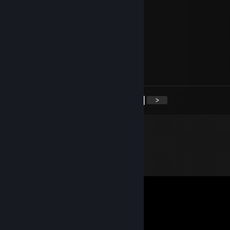
sebabarba22
Mar 20, 2021 @ 12:45am
genio sos un crack.
Sacha418
Aug 30, 2020 @ 1:18pm
<
>