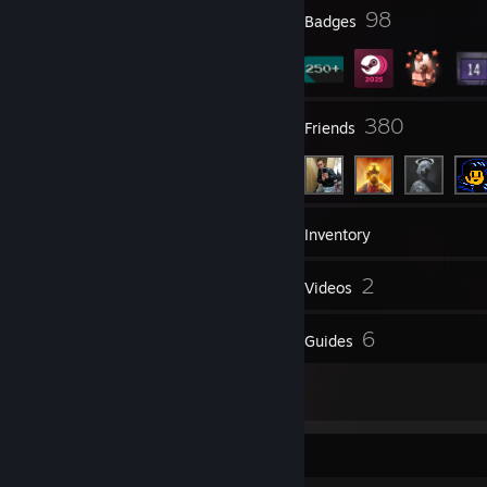
5
98
Profile Awards
Badges
La vida crece en nuestras venas, se distribuye
por nuestra sangre y planta sus raices en
nuestros corazones.
31
380
Groups
Friends
¿Querés ponerte en contacto conmigo? Podes mandarme un
mensaje, seria lo más adecuado.
Y si queres hatear, bien por vos, pero no me interesas tanto.
¯\_(ツ)_/¯
442
Games
Inventory
Hablame de algo de esto y nos vamos a llevar bien:
* Filosofia
3,090
2
Screenshots
Videos
* Fisica
* El cosmos
44
6
* Los juegos de Terror
Reviews
Guides
Aún creo en un mundo con más igualdad y una empatía más grande
6
Artwork
por parte de la sociedad. Y si vos también lo haces, no tenemos que
parar, por algun lado se empieza, y así se marca la diferencia para un
mundo mejor para todos. Y si, de nuevo, solo venis a tirar odio,
Game Collector
refleja mucho sobre cómo te sentis con tu propia vida, buscá ayuda.
(O volvé a tu casa y pedile a tu viejo amor, risa me das Jajajaja)