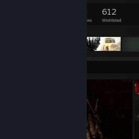
442
494
44
612
Games Owned
DLC Owned
Reviews
Wishlisted
Featured Games
Screenshot Showcase