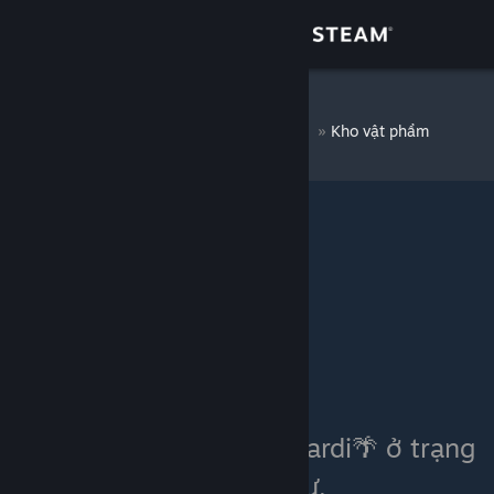
Đăng nhập
Cửa hàng
🌴titabacardi🌴
»
Kho vật phẩm
Cộng đồng
Thông tin
Hỗ trợ
Thay đổi ngôn ngữ
Cài ứng dụng Steam di động
Xem web cho desktop
Thùng đồ của 🌴titabacardi🌴 ở trạng
thái riêng tư.