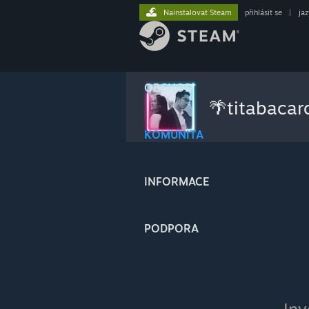
Nainstalovat Steam
přihlásit se
|
ja
OBCHOD
🌴titabacar
KOMUNITA
INFORMACE
PODPORA