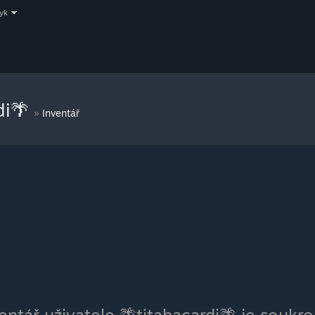
zyk
di🌴
»
Inventář