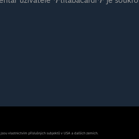
entář uživatele 🌴titabacardi🌴 je soukr
ou vlastnictvím příslušných subjektů v USA a dalších zemích.