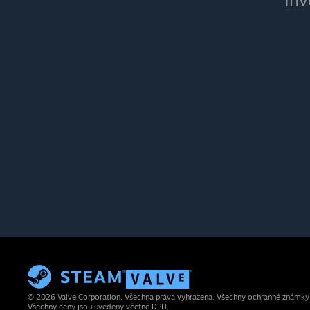
Inv
© 2026 Valve Corporation. Všechna práva vyhrazena. Všechny ochranné známky js
Všechny ceny jsou uvedeny včetně DPH.