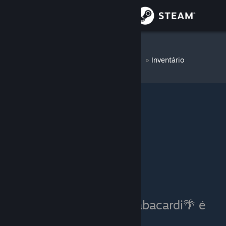
Iniciar sessão
Loja
🌴titabacardi🌴
»
Inventário
Comunidade
Sobre
Suporte
Alterar idioma
Baixe o aplicativo móvel do Steam
Ver versão para computadores
O inventário de 🌴titabacardi🌴 é
privado.