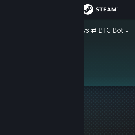
Iniciar sesión
Tienda
¡ TeFor TF2 Keys ⇄ BTC Bot
Comunidad
Acerca de
Soporte
Cambiar idioma
Descargar Steam Mobile
Ver versión clásica