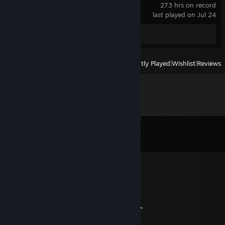
273 hrs on record
last played on Jul 24
Screenshots 2
View
All Recently Played
|
Wishlist
|
Reviews
Comments
View all
158
comments
[ELOPUB] TALENT|KEKS
Feb 1 @ 7:40am
Это член дружбы добавь его . .„--~'¯…….'\
Своим лучшим друзьям на („-~~--„¸_….,/ì'Ì
Стенку.Чем больше пенсил„-^"¯ : : : : :¸-¯"¯/'
Тем ты лучший друг¸„„-^"¯ : : : : : : : '¸„„,-"