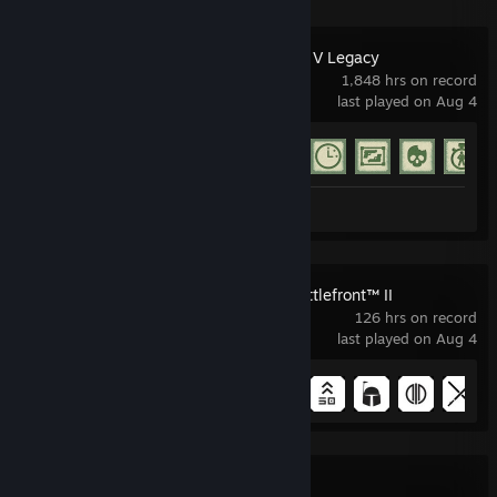
Grand Theft Auto V Legacy
1,848 hrs on record
last played on Aug 4
Achievement Progress
59 of 77
Screenshots 687
Review 1
STAR WARS™ Battlefront™ II
126 hrs on record
last played on Aug 4
Achievement Progress
13 of 43
Project Zomboid