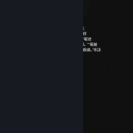
幢儂儼巓襴緲′ 守枢i磬廛
嚠篩I縒縡夢'´ 守峽f
蚌紕襴緲′ ‘守畝
f瓲軌揄′ ,gf毯綴
鳫襴鑿 奪寔f厦
絨緲′ ”'罨悳
巓緲′ 綴〟 ”'罨椁
巓登嶮 薤篝㎜㎜ g 緲 甯體i爺綴｡, ”'罨琥
I軌襴暹 甯幗緲fi' 緲',纜 贒i綟碕碚爺綴｡ ”'罨皴
巓襴驫 霤I緲緲 纜穐 甯絛跨飩i髢綴馳爺綴｡'等誄
dumbrzzz -_-
Jul 2, 2025 @ 4:27pm
⣿⣿⡇⢩⠘⣴⣿⣥⣤⢦⢁⠄⠉⡄⡇⠛⠛⠛⢛⣭⣾⣿⣿⡏
⣿⣿⣿⡇⠹⢇⡹⣿⣿⣛⣓⣿⡿⠞⠑⣱⠄⢀⣴⣿⣿⣿⣿⡟
⣿⣿⣿⣧⣸⡄⣿⣪⡻⣿⠿⠋⠄⠄⣀⣀⢡⣿⣿⣿⣿⡿⠋
⠘⣿⣿⣿⣿⣷⣭⣓⡽⡆⡄⢀⣤⣾⣿⣿⣿⣿⣿⡿⠋
⠄⢨⡻⡇⣿⢿⣿⣿⣭⡶⣿⣿⣿⣜⢿⡇⡿⠟⠉
⠄⠸⣷⡅⣫⣾⣿⣿⣿⣷⣙⢿⣿⣿⣷⣦⣚⡀
⠄⠄⢉⣾⡟⠙⠶⠖⠈⢻⣿⣷⣅⢻⣿⣿⣿⣿⣿⣶⣶⡆⠄⣤⡀
⠄⢠⣿⣿⣧⣀⣀⣀⣀⣼⣿⣿⣿⡎⢿⣿⣿⣿⣿⣿⣿⣇⠄⠈⠁
⠄⢸⣿⣿⣿⣿⣿⣿⣿⣿⣿⣿⣿⢇⣎⢿⣿⣿⣿⣿⣿⣿⣿⣶⣶
⠄⠄⠻⢿⣿⣿⣿⣿⣿⣿⣿⢟⣫⣾⣿⣷⡹⣿⣿⣿⣿⣿⣿⣿⡟
⠄⠄⠄⠄⢮⣭⣍⡭⣭⡵⣾⣿⣿⣿⡎⣿⣿⣌⠻⠿⠿⠿⠟⠋