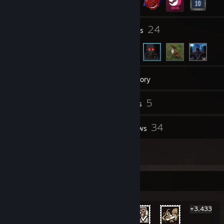
1
24
Groups
Friends
187
Games
Inventory
3,647
5
Screenshots
Videos
14
34
Workshop Items
Reviews
2
Artwork
Rarest Achievement Showcase
+3,433