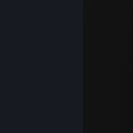
:.': : : : :"-„ : : :"\
.:.:.: : : : :" : : : : ,
:.: : : : : : : : : : : : 'Ì
: : : : : : :, : : : : : :/
"-„::::„-*__„„~
DmitrievPlays
Jul 2, 2025 @ 4:40pm
( ﾉ ￣Ｙ＼
| (＼ (\🎩/) ｜ )
ヽ ヽ` ( ͡° ͜ʖ ͡°) _ノ /
＼ | ⌒Ｙ⌒ / /
｜ヽ ｜ ﾉ ／
＼トー仝ーイ
｜ ミ土彡/
) \ ° /
( \🌿 /
/ /ѼΞΞΞΞΞΞΞD💨💦
/ / / \ \ \
( ( ). ) ). )
( ). ( | |
| / \ |
👞. 👞