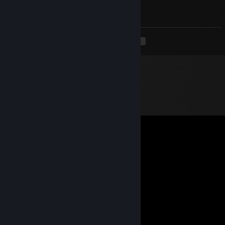
⠄⠄⠄⠄⠈⠻⣿⣿⣿⣿⣹⣿⣿⣿⡇⣿⣿⡿
⠄⠄⣀⣴⣾⣶⡞⣿⣿⣿⣿⣿⣿⣿⣾⣿⡿
<
>