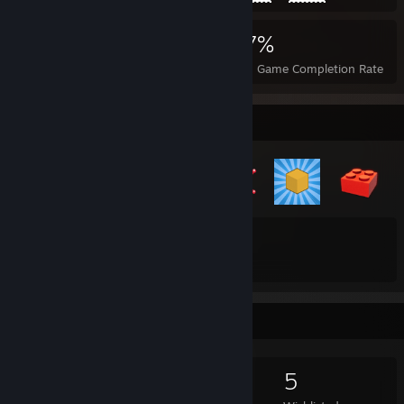
3,439
21
37%
Achievements
Perfect Games
Avg. Game Completion Rate
Badge Collector
44
154
Total Badges Earned
Game Cards
Game Collector
187
172
34
5