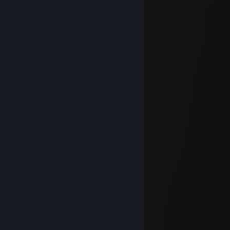
DmitrievPlays
Jul 2, 2025 @ 4:38pm
⣿⣿⣿⣵⣿⣿⣿⠿⡟⣛⣧⣿⣯⣿⣝⡻⢿⣿⣿⣿⣿⣿⣿⣿
⣿⣿⣿⣿⣿⠋⠁⣴⣶⣿⣿⣿⣿⣿⣿⣿⣦⣍⢿⣿⣿⣿⣿⣿
⣿⣿⣿⣿⢷⠄⣾⣿⣿⣿⣿⣿⣿⣿⣿⣿⣿⣿⣏⢼⣿⣿⣿⣿
⢹⣿⣿⢻⠎⠔⣛⣿⣿⣿⣿⣿⣿⣿⣿⣿⣿⣿⣿⡏⣿⣿⣿⣿
⢸⣿⣿⠇⡶⠄⣿⣿⠿⠟⡛⠛⠻⣿⡿⠿⠿⣿⣗⢣⣿⣿⣿⣿
⠐⣿⣿⡿⣷⣾⣿⣿⣿⣾⣶⣶⣶⣿⣁⣔⣤⣀⣼⢲⣿⣿⣿⣿
⠄⣿⣿⣿⣿⣾⣟⣿⣿⣿⣿⣿⣿⣿⡿⣿⣿⣿⢟⣾⣿⣿⣿⣿
⠄⣟⣿⣿⣿⡷⣿⣿⣿⣿⣿⣮⣽⠛⢻⣽⣿⡇⣾⣿⣿⣿⣿⣿
⠄⢻⣿⣿⣿⡷⠻⢻⡻⣯⣝⢿⣟⣛⣛⣛⠝⢻⣿⣿⣿⣿⣿⣿
⠄⠸⣿⣿⡟⣹⣦⠄⠋⠻⢿⣶⣶⣶⡾⠃⡂⢾⣿⣿⣿⣿⣿⣿
⠄⠄⠟⠋⠄⢻⣿⣧⣲⡀⡀⠄⠉⠱⣠⣾⡇⠄⠉⠛⢿⣿⣿⣿
⠄⠄⠄⠄⠄⠈⣿⣿⣿⣷⣿⣿⢾⣾⣿⣿⣇⠄⠄⠄⠄⠄⠉⠉
⠄⠄⠄⠄⠄⠄⠸⣿⣿⠟⠃⠄⠄⢈⣻⣿⣿⠄⠄⠄⠄⠄⠄⠄
dumbrzzz -_-
Jul 2, 2025 @ 4:31pm
殪幢緻Iii爰曷樔黎㌢´ ｀ⅷ
艇艀裲f睚鳫巓襴骸 贒憊
殪幢緻I翰儂樔黎夢'” ,ｨ傾
盥皋袍i耘蚌紕偸′ 雫寬I
悗f篝嚠篩i縒縡齢 Ⅷ辨f
輯駲f迯瓲i軌帶′ 守I厖孩