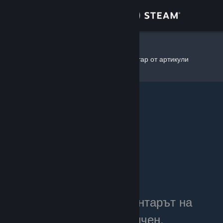
Вписване
Магазин
teamhugs
»
Инвентар от артикули
Общност
Относно
Поддръжка
Смяна на езика
Сдобийте се с мобилното Steam приложение
Преглед на сайта за настолни компютри
Понастоящем инвентарът на
teamhugs е личен.