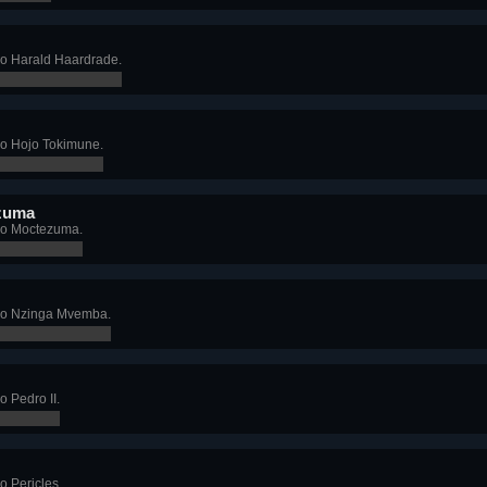
o Harald Haardrade.
o Hojo Tokimune.
zuma
mo Moctezuma.
mo Nzinga Mvemba.
 Pedro II.
 Pericles.