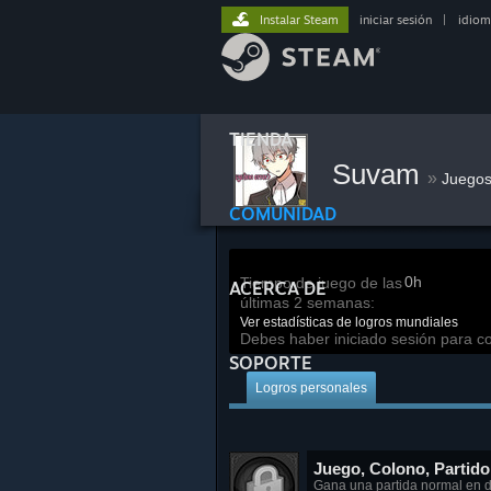
Instalar Steam
iniciar sesión
|
idiom
TIENDA
Suvam
»
Juego
COMUNIDAD
0h
Tiempo de juego de las
ACERCA DE
últimas 2 semanas:
Ver estadísticas de logros mundiales
Debes haber iniciado sesión para co
SOPORTE
Logros personales
Juego, Colono, Partido
Gana una partida normal en di