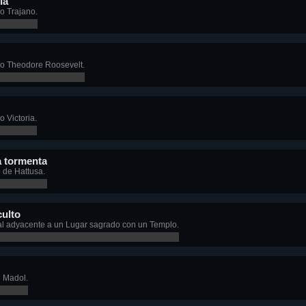
ia
o Trajano.
o Theodore Roosevelt.
 Victoria.
a tormenta
 de Hattusa.
culto
l adyacente a un Lugar sagrado con un Templo.
n Madol.