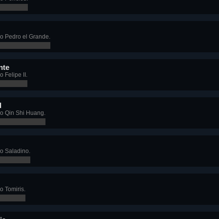
o Pedro el Grande.
nte
 Felipe II.
d
o Qin Shi Huang.
o Saladino.
 Tomiris.