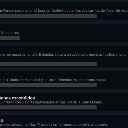
Parque nacional en el lago del Cráter y otro en las dos casillas de Yosemite en 
s Mamelucos.
a en un mapa de tamaño Estándar, ataca a un adversario mientras recibes una bon
a el Estadio de Maracaná y el Cristo Redentor en una misma ciudad.
ñones escondidos
un turno con 5 Tigres agazapados en casillas de la Gran Muralla.
io
sfinge adyacente a las Pirámides en Terrenos de aluvión de desierto.