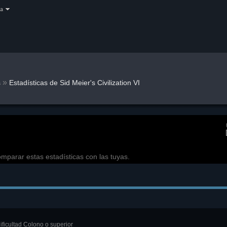
a
»
s
Estadísticas de Sid Meier's Civilization VI
mparar estas estadísticas con las tuyas.
ficultad Colono o superior