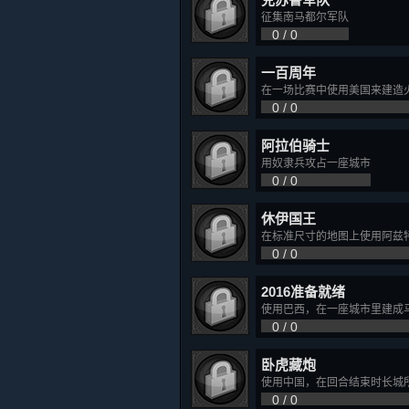
征集南马都尔军队
0 / 0
一百周年
在一场比赛中使用美国来建造
0 / 0
阿拉伯骑士
用奴隶兵攻占一座城市
0 / 0
休伊国王
在标准尺寸的地图上使用阿兹
0 / 0
2016准备就绪
使用巴西，在一座城市里建成
0 / 0
卧虎藏炮
使用中国，在回合结束时长城
0 / 0