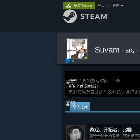
安装 Steam
登录
|
语言
商店
Suvam
»
»
游戏
社区
0h
过去 2 周的游戏时间:
关于
查看全球成就统计
您必须先登录才能与这些统计进行比
客服
个人成就
游戏、开拓者、比赛
赢得一场开拓者难度或更难的