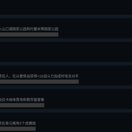
火山口湖国家公园和约塞米蒂国家公园
特克人，在从奢侈品获得+16战斗力加成时攻击对手
马拉卡纳体育场和救世基督像
所在单元格有5个虎蹲炮