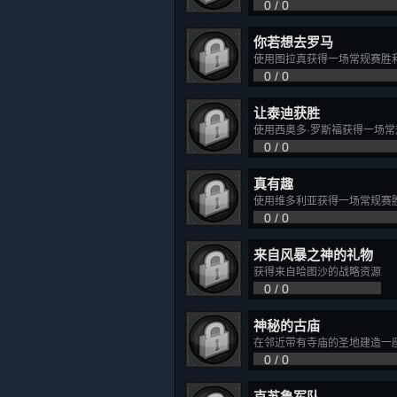
0 / 0
你若想去罗马
使用图拉真获得一场常规赛胜
0 / 0
让泰迪获胜
使用西奥多·罗斯福获得一场常
0 / 0
真有趣
使用维多利亚获得一场常规赛
0 / 0
来自风暴之神的礼物
获得来自哈图沙的战略资源
0 / 0
神秘的古庙
在邻近带有寺庙的圣地建造一
0 / 0
克苏鲁军队