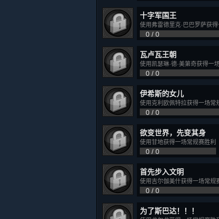
十字军国王
使用弗雷德里克·巴巴罗萨获
0 / 0
瓦卢瓦王朝
使用凯瑟琳·德·美第奇获得一
0 / 0
伊希斯的女儿
使用克利欧佩特拉获得一场常
0 / 0
欲变世界，先变其身
使用甘地获得一场常规赛胜利
0 / 0
首先步入文明
使用吉尔伽美什获得一场常规
0 / 0
为了斯巴达！！！