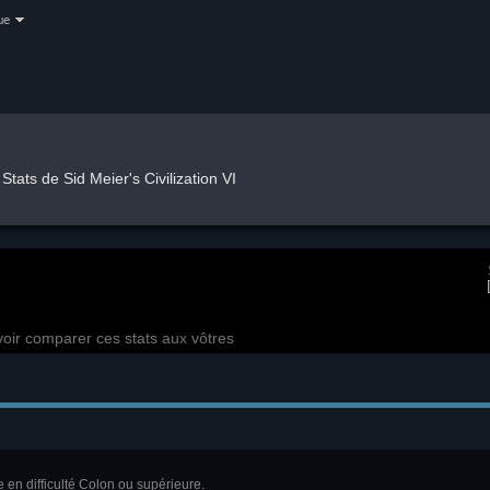
ue
Stats de Sid Meier's Civilization VI
oir comparer ces stats aux vôtres
en difficulté Colon ou supérieure.