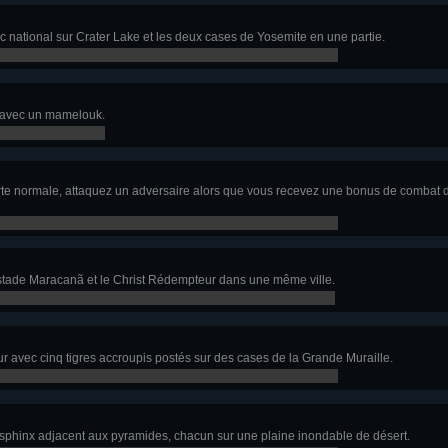
c national sur Crater Lake et les deux cases de Yosemite en une partie.
e avec un mamelouk.
rte normale, attaquez un adversaire alors que vous recevez une bonus de combat d
e stade Maracanã et le Christ Rédempteur dans une même ville.
ur avec cinq tigres accroupis postés sur des cases de la Grande Muraille.
 sphinx adjacent aux pyramides, chacun sur une plaine inondable de désert.