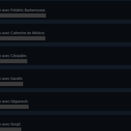
e avec Frédéric Barberousse.
 avec Catherine de Médicis.
e avec Cléopâtre.
e avec Gandhi.
e avec Gilgamesh.
e avec Gorgô.