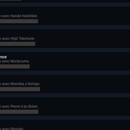
e avec Harald Hardråde.
e avec Hōjō Tokimune.
nce
e avec Moctezuma.
e avec Mvemba a Nzinga.
avec Pierre II du Brésil.
 avec Périclès.