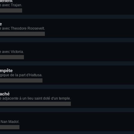
mènent
 avec Trajan.
e
e avec Theodore Roosevelt.
 avec Victoria.
empête
ique de la part d'Hattusa.
caché
 adjacente à un lieu saint doté d'un temple.
à Nan Madol.