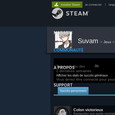
Installer Steam
se connecter
|
lang
MAGASIN
Suvam
»
»
Jeux
COMMUNAUTÉ
0h
Temps de jeu des
À PROPOS
2 dernières semaines :
Afficher les stats de succès généraux
Vous devez être connecté pour pouv
SUPPORT
Succès personnels
Colon victorieux
Remportez une partie normale 