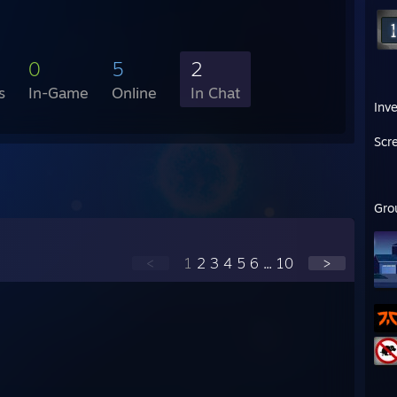
0
5
2
s
In-Game
Online
In Chat
Inv
Scr
Gro
<
1
2
3
4
5
6
...
10
>