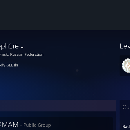
pph1re
Le
msk, Russian Federation
ody GLEski
Cu
OMAM
- Public Group
Bad