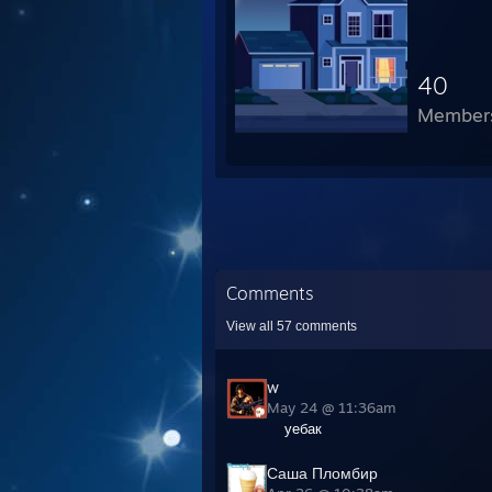
40
Member
Comments
View all
57
comments
w
May 24 @ 11:36am
уебак
Саша Пломбир