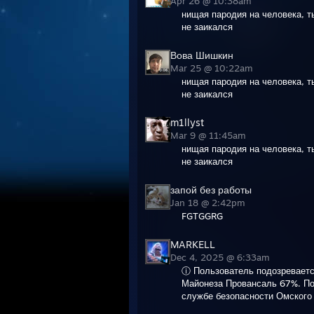
Apr 26 @ 10:38am
нищая пародия на человека, ты
не заикался
Вова Шишкин
Mar 25 @ 10:22am
нищая пародия на человека, ты
не заикался
m1llyst
Mar 9 @ 11:45am
нищая пародия на человека, ты
не заикался
запой без работы
Jan 18 @ 2:42pm
FGTGGRG
MARKELL
Dec 4, 2025 @ 6:33am
ⓘ Пользователь подозревается
Майонеза Провансаль 67%. По
службе безопасности Омского