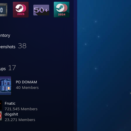
entory
38
eenshots
17
ups
PO DOMAM
40 Members
Fnatic
721,545 Members
dògshit
23,271 Members