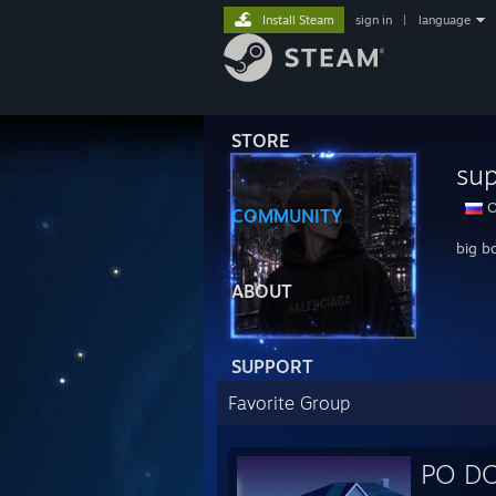
Install Steam
sign in
|
language
STORE
su
O
COMMUNITY
big b
ABOUT
SUPPORT
Favorite Group
PO D