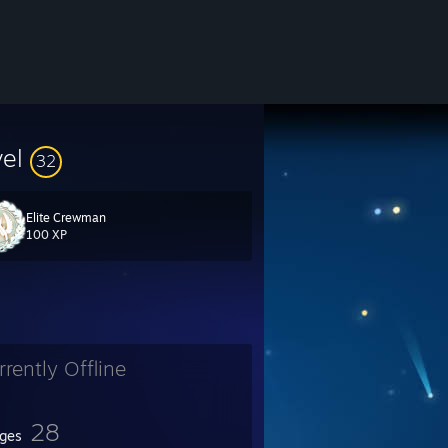
vel
32
Elite Crewman
100 XP
rrently Offline
28
ges