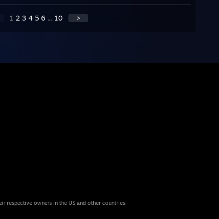
1
2
3
4
5
6
...
10
>
eir respective owners in the US and other countries.