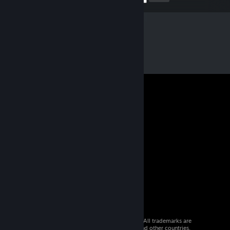
© 2026 Valve Corporation. All rights reserved. All trademarks are
property of their respective owners in the US and other countries.