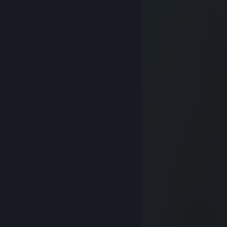
⠀⠀⠀⠀⠀⠀⠀⠀⡆⢸⠀⠀⡏
⠀⠀⠀⠀⠀⠀⠀⠀⢇⠀⠃⠀⢈
⠀⠀⠀⢀⣤⣶⠾⠿⠛⠛⠛⠛⠛⠿⠿⣶⣤⣀
⠀⣠⡾⠋⠁⠀⠀⠀⢀⣠⣤⠤⢤⣤⣄⠀⠈⠙⢿⣦
⣸⡏⠀⠀⠀⣀⣤⠾⠋⠁⠀⠀⠀⣸⠟⠀⠀⠀⠀⠹⣷
⣿⣇⠀⠀⠀⠙⠳⢦⣄⡀⠀⠀⠈⢳⣦⠀⠀⠀⠀⣰⣿
⢹⣿⣶⣤⣀⠀⠀⠀⠈⠙⠳⠶⠶⠿⠋⠀⢀⣤⣾⣿⣿⣶⣶⣦⡀
⠘⣿⣿⣿⣿⣿⣶⣶⣦⣤⣤⣤⣤⣶⣶⣿⣿⣿⣿⣿⠋⠉⠙⣿⣧
⠀⢻⣿⣿⣿⣿⣿⣿⣿⣿⣿⣿⣿⣿⣿⣿⣿⣿⣿⣏⠀⠀⢠⣿⡿
⠀⠀⠻⣿⣿⣿⣿⣿⣿⣿⣿⣿⣿⣿⣿⣿⣿⣿⠿⣿⣶⣶⣿⡿
⠀⠀⠀⠘⢿⣿⣿⣿⣿⣿⣿⣿⣿⣿⣿⣿⡿⠋⠀⠈⠉⠉⠁
⠀⠀⠀⠀⠀⠈⠛⠻⢿⣿⣿⣿⡿⠿⠛⠁
Piu Piu Plum
Jun 17, 2025 @ 10:18pm
⠀⠀⠀⠀⢀⣠⣤⣤⣤⣀⠀⠀⠀⠀⣀⣠⣤⣤⣤⣄⡀⠀⠀⠀⠀⠀
⠀⠀⣠⣿⠿⠛⠛⠛⠛⠛⢿⣷⣤⣾⠿⠛⠛⠙⠛⠛⠿⠗⠀⠀⠀⠀
⠀⣾⡿⠁⠀⠀⠀⠀⠀⠀⠀⠙⡿⠁⠀⢀⣤⣀⠀⠀⢀⣤⣶⡆⠀⠀
⢸⣿⠁⠀⠀⠀⠀⠀⠀⠀⠀⠀⠀⠀⠀⠈⣿⣿⣿⣿⣿⣿⣿⡇⠀⠀
⠸⣿⡆⠀⠀⠀⠀⠀⠀⠀⠀⠀⠀⠀⠀⠀⣸⣿⣿⣿⣿⣿⣿⣧⣄⠀
⠀⢹⣿⠀⣿⣷⣄⣀⣤⡄⠀⠀⠀⠀⢀⣴⣿⣿⣿⣿⣿⣿⣿⣿⣿⠷
⠀⠀⣁⣤⣿⣿⣿⣿⣿⠃⠀⠀⠀⠀⠘⠛⠛⠛⠻⣿⣿⣿⠋⠉⠀⠀
⠀⠘⠻⢿⣿⣿⣿⣿⣿⡄⠀⠀⠀⠀⠀⠀⠀⢀⡀⠹⣿⡟⠀⠀⠀⠀
⠀⠀⠀⠀⢹⣿⠟⢙⠛⠛⠀⠀⠀⠀⠀⣀⣴⡿⠓⠀⠀⠀⠀⠀⠀⠀
⠀⠀⠀⠀⠈⠁⠀⠈⠻⢿⣦⣄⠀⣠⣾⡿⠋⠀⠀⠀⠀⠀⠀⠀⠀⠀