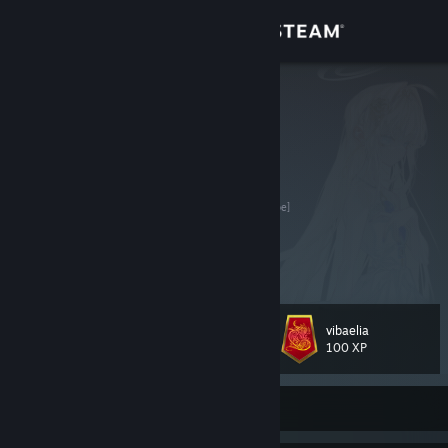
Sign in
Store
stsecurity
ST
Community
Jiangsu, China
About
Back in the games!
我的blog
[blog.stsecurity.moe]
Yuri is JUSTICE.
Support
View more info
大切な 祈りが 届くように
今日も歌い続けてゆく
Change language
探してた 答えは きっとあると
vibaelia
Level
そっと教えてくれる
71
100 XP
Get the Steam Mobile App
View desktop website
Currently Offline