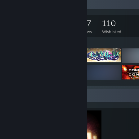
Game Collector
756
523
157
110
Games Owned
DLC Owned
Reviews
Wishlisted
Featured Games
Completionist Showcase