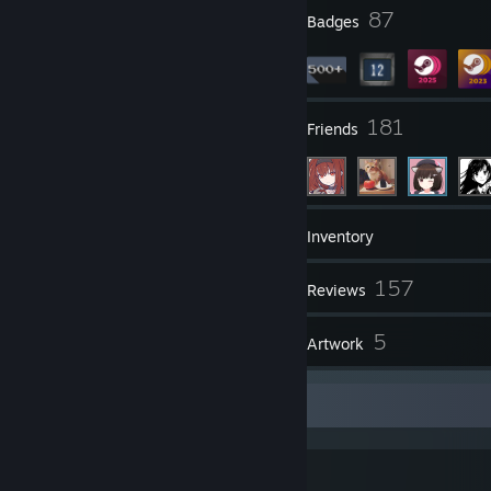
1
87
Profile Awards
Badges
11
181
Groups
Friends
756
Games
Inventory
357
157
Screenshots
Reviews
2
5
Guides
Artwork
自我介绍v3.0/About me
愿尘世间全部相逢，皆以幸福共始终。
愿魔力的护佑，常伴于你我左右。