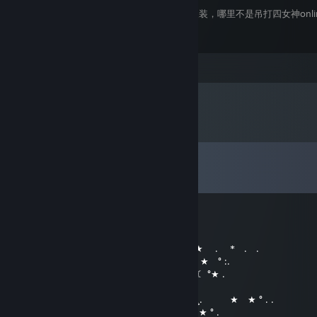
想想海王星的四女神online，这游戏除了没换装，哪里不是吊打四女神onli
等个换装系统，好急。
Leave a comment
Comments
View all
135
comments
Piu Piu Plum
Jul 27, 2025 @ 7:59am
● . ★ ★ ° ☾ ☆ ¸. ¸ ★ :. . • ○ ° ★ . * . .
¸ . ° ¸. * ● ¸ . ° ☾ ° ¸. ● ¸ . ★ ° :.
. • ° . * :. . ¸ . ● ¸ ★ ★☾ °★ .
. °☆ . ● ¸ . ★ ° . • ○ ° ★ .
* . ☾ ° ¸. * ● ¸ ° ☾ °☆ . * ¸. ★ ★ ° . .
¸ .: ❤ 𝑯𝒂𝒗𝒆 𝒂 𝑾𝒐𝒏𝒅𝒆𝒓𝒇𝒖𝒍 𝑫𝒂𝒚 ❤ ° ☾ ★ ° .