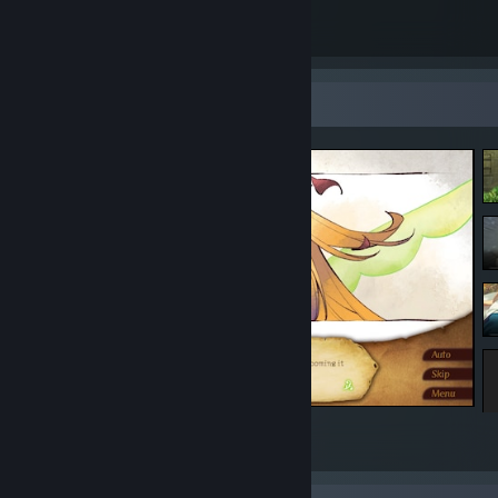
Good luck.
ご幸運をお祈りいたします.
Screenshot Showcase
Mhakna Gramura and Fairy Bell
8