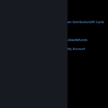
VAT included in all prices where applicable.
Get Mobile Apps
STEAM
About Steam
Steam SSA
Steamworks
Steam Distribution
Gift Cards
VALVE
About Valve
Jobs
Hardware
Recycling
LEGAL
Privacy
Accessibility
Notices & Policies
Cookies
Refunds
MORE
Get Steam
Get Mobile Apps
Get Support
My Account