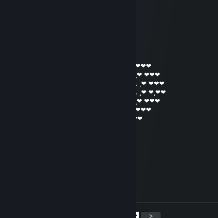
⠀⠀⠀⠀⠀⠀⠀⠀⠀⠀⠙⢿⣿⠿⠋⠀⠀⠀⠀⠀⠀⠀⠀⠀⠀⠀
⠀⠀⠀⠀ 𝓗𝓪𝓿𝓮 𝓪 𝔀𝓸𝓷𝓭𝓮𝓻𝓯𝓾𝓵 𝓭𝓪𝔂!
Piu Piu Plum
Jun 16, 2025 @ 7:41pm
❤¸.•*""*•. ¸❤ ❤¸.•*""*•. ¸❤ ❤¸.•*""*•. ¸❤¸.•❤❤
────(♥)(♥)(♥)────(♥)(♥)(♥) ❤¸.•*""*•. ¸❤ ❤❤❤
──(♥)██████(♥)(♥)██████(♥) ❤¸.•*""*•. ¸❤ ❤❤❤
─(♥)████████(♥)████████(♥) ❤¸.•*""*•. ¸❤ ❤❤❤
─(♥)██████████████████(♥) ❤¸.•*""*•. ¸❤ ❤¸❤❤
──(♥)████████████████(♥) ❤¸.•*""*•. ¸❤ ❤❤❤
────(♥)████████████(♥) ❤¸.•*""*•. ¸❤ ❤❤❤
──────(♥)████████(♥) ❤¸.•*""*•. ¸❤ ❤❤❤
────────(♥)████(♥) ❤¸.•*""*•. ¸❤ ❤❤❤
─────────(♥)██(♥) ❤¸.•*""*•. ¸❤ ❤❤❤
───────────(♥)❤¸.•*""*•. ¸❤ ❤❤❤
大妖精
Jan 21, 2023 @ 8:00am
🐇 ℍ𝕒𝕡𝕡𝕪 ℂ𝕙𝕚𝕟𝕖𝕤𝕖 ℕ𝕖𝕨 𝕐𝕖𝕒𝕣 🐇
<
>