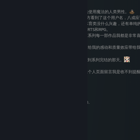
--------------------
随处可见的，并非来自过去或是未来的，无法使用魔法的人类男性。
通用的ID是stsecurity，你要是在其他什么地方看到了这个用户名，八成
游戏我基本上各种类型都不排斥，除了对于体育类没什么兴趣，还有单纯
pvp，对于网游也有点抵触，相对来说更喜欢RTS和RPG。
RA2是我心中永远的神作，在RA3之前的C&C系列每一部作品我都是非常
于我来说，C&C定义了RTS。
RPG的话日式和西方的我都喜欢，空之轨迹带给我的感动和质量效应带给
绝对都是无可取代的。
fault是我最喜欢的VN，希望我能为fault汉化到系列完结的那天。
有写review的爱好。
我最近发现steam的消息提醒有点问题，在我个人页面留言我是收不到提
要找我的话还是直接发消息比较好。
--------------------
Chinese.
Not interested in sports games.
A fan of c&c ( c&c4,RA3 not included
).
A strange person.
You can call me st, or whatever you like.
Feel free to ask me about myself.
My email address:
st.stsec@gmail.com
--------------------
祝好运.