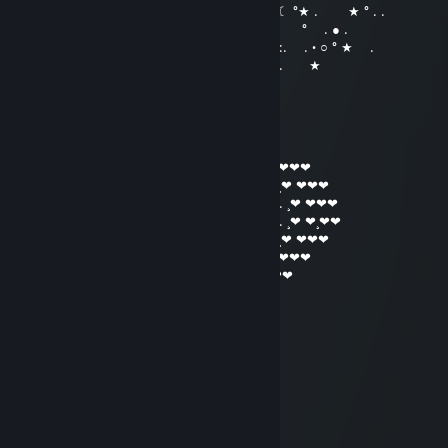
. • ° . * :. . ¸ . ● ¸ ★ ★☾ °★ . ★ ° . .
. ☾ °☆ . * ● ¸ . ★ ° :. . • ○ . ° . ● .
° ☾ °☆ ¸.● . ★ ★ ° ☾ ☆ ¸. ¸ ★ :. . • ○ ° ★ .
¸ . ° ¸. * ● ¸ . ° ☾ ° ¸. ● ¸ . ★
Piu Piu Plum
Jul 27, 2025 @ 7:23am
❤¸.•*""*•. ¸❤ ❤¸.•*""*•. ¸❤ ❤¸.•*""*•. ¸❤¸.•❤❤
────(♥)(♥)(♥)────(♥)(♥)(♥) ❤¸.•*""*•. ¸❤ ❤❤❤
──(♥)██████(♥)(♥)██████(♥) ❤¸.•*""*•. ¸❤ ❤❤❤
─(♥)████████(♥)████████(♥) ❤¸.•*""*•. ¸❤ ❤❤❤
─(♥)██████████████████(♥) ❤¸.•*""*•. ¸❤ ❤¸❤❤
──(♥)████████████████(♥) ❤¸.•*""*•. ¸❤ ❤❤❤
────(♥)████████████(♥) ❤¸.•*""*•. ¸❤ ❤❤❤
──────(♥)████████(♥) ❤¸.•*""*•. ¸❤ ❤❤❤
────────(♥)████(♥) ❤¸.•*""*•. ¸❤ ❤❤❤
─────────(♥)██(♥) ❤¸.•*""*•. ¸❤ ❤❤❤
───────────(♥)❤¸.•*""*•. ¸❤ ❤❤❤
Piu Piu Plum
Jul 3, 2025 @ 5:35am
⠀⠀⠀⠀ ⠀⠀⠀⡠⠃⠀
⠀⠀⠀⠀⠀⠀⠘⢄⠀⢰⠁⠀⢀⣠⠜