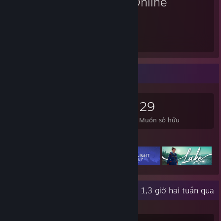
XIV Online
309
Giờ đã chơi
Nhà sưu tầm trò chơi
62
29
29
Trò chơi đã sở hữu
DLC đã sở hữu
Muốn sở hữu
Trò chơi tiêu biểu
Hoạt động gần đây
1,3 giờ hai tuần qua