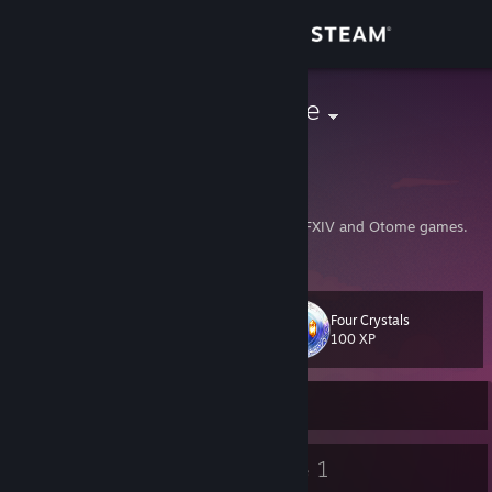
Đăng nhập
Cửa hàng
stephboyardee
Stephanie Millar
Cộng đồng
United States
Thông tin
Denizen of fictional worlds. Obsessed with FFXIV and Otome games.
Be kind.
Hỗ trợ
Four Crystals
Cấp
24
Thay đổi ngôn ngữ
100 XP
Cài ứng dụng Steam di động
Đang trên mạng
Xem web cho desktop
17
1
Huy hiệu
Bạn bè