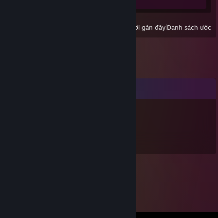
Xem:
Tất cả trò chơi gần đây
|
Danh sách ước
Bình luận
B-Froggio
3 Thg01, 2023 @ 5:58pm
Be at ease, Edel Blau.