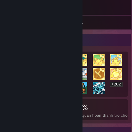
62
Trò chơi
Kho đồ
Trưng bày thành tựu hiếm nhất
+262
282
3
38%
Thành tựu
Trò chơi phá đảo
Bình quân hoàn thành trò chơi