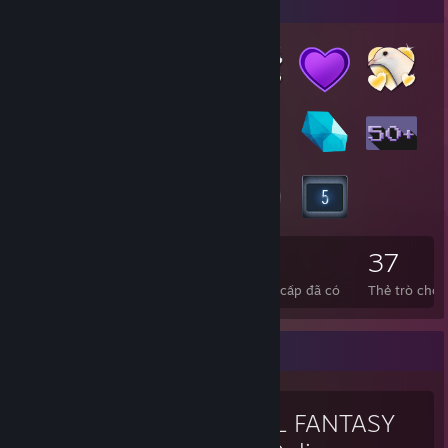
Người sưu tập huy hiệu
17
2
37
Tổng số huy hiệu đã có
Huy hiệu cao cấp đã có
Thẻ trò chơi
Trò chơi yêu thích
FINAL FANTASY