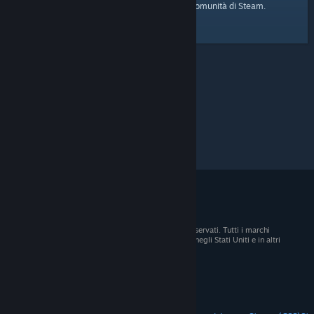
pagina iniziale
Ecco il link alla
della Comunità di Steam.
© 2026 Valve Corporation. Tutti i diritti sono riservati. Tutti i marchi
registrati appartengono ai rispettivi proprietari negli Stati Uniti e in altri
Paesi.
Tutti i prezzi sono IVA inclusa, dove applicabile.
Scarica le app mobili
STEAM