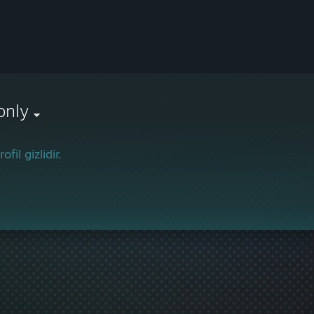
only
ofil gizlidir.