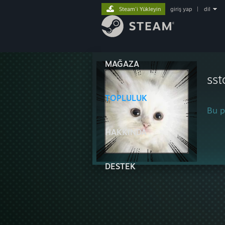
Steam'i Yükleyin
giriş yap
|
dil
MAĞAZA
sst
TOPLULUK
Bu pr
HAKKINDA
DESTEK