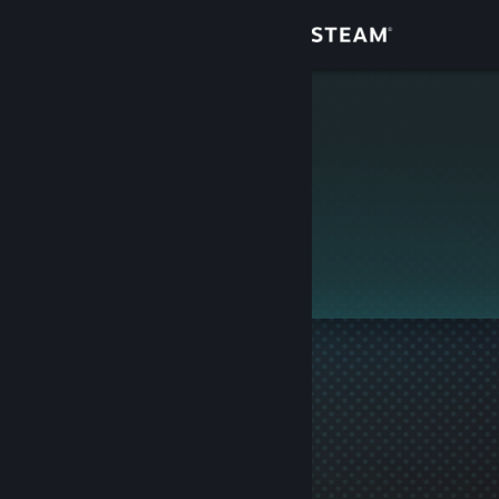
Login
Toko
sstonly
Komunitas
Tentang
Ini adalah profil privat.
Bantuan
Ubah bahasa
Dapatkan Aplikasi Seluler Steam
Lihat situs web desktop