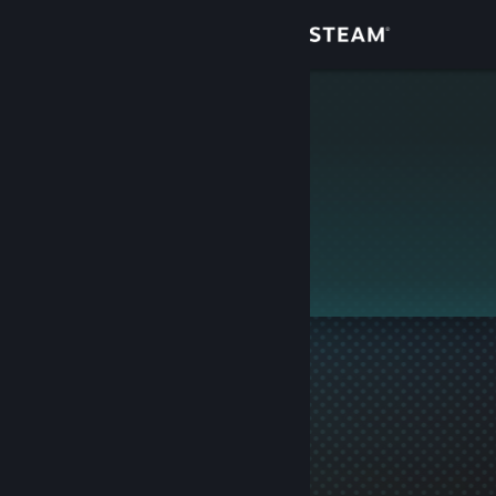
Login
Toko
lol
Komunitas
Tentang
Ini adalah profil privat.
Bantuan
Ubah bahasa
Dapatkan Aplikasi Seluler Steam
Lihat situs web desktop