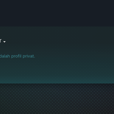
r
dalah profil privat.