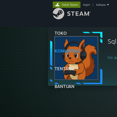
Instal Steam
login
|
bahasa
TOKO
Sql
KOMUNITAS
Ini a
TENTANG
BANTUAN