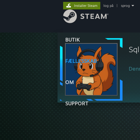
Installer Steam
log på
|
sprog
BUTIK
Sql
FÆLLESSKAB
Denn
OM
SUPPORT