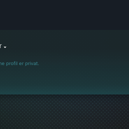
r
e profil er privat.