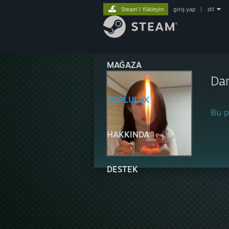
Steam'i Yükleyin
giriş yap
|
dil
MAĞAZA
Dar
TOPLULUK
Bu pr
HAKKINDA
DESTEK