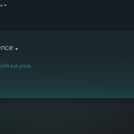
ue
ence
ofil est privé.