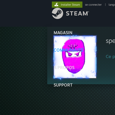
Installer Steam
se connecter
|
lang
MAGASIN
sp
COMMUNAUTÉ
Ce pr
À PROPOS
SUPPORT