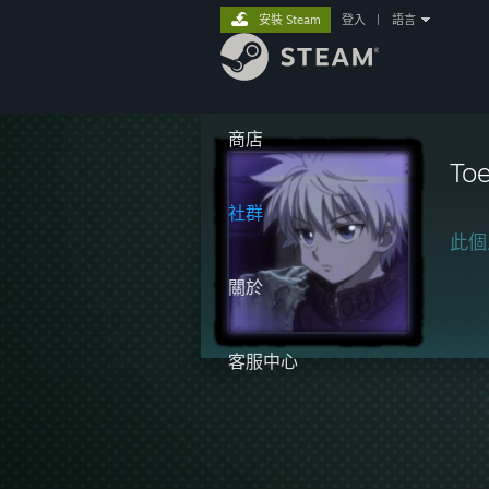
安裝 Steam
登入
|
語言
商店
To
社群
此個
關於
客服中心