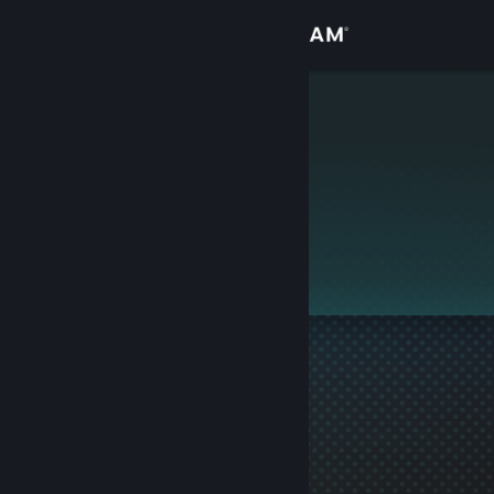
Přihlásit se
Obchod
Toefoo
Komunita
Informace
Tento profil je soukromý.
Podpora
Změnit jazyk
Mobilní aplikace služby Steam
Desktopová verze stránky