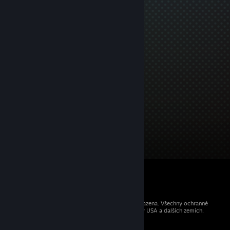
© 2026 Valve Corporation. Všechna práva vyhrazena. Všechny ochranné
známky jsou vlastnictvím příslušných subjektů v USA a dalších zemích.
Všechny ceny jsou uvedeny včetně DPH.